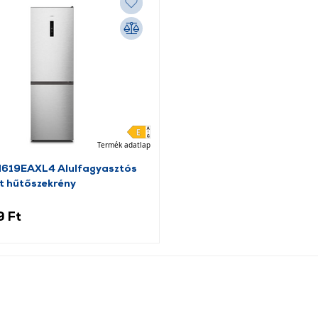
Termék adatlap
N619EAXL4 Alulfagyasztós
t hűtőszekrény
9 Ft