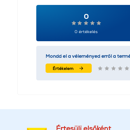
0
0 értékelés
Mondd el a véleményed erről a termé
Értékelem
Értesülj elsőként