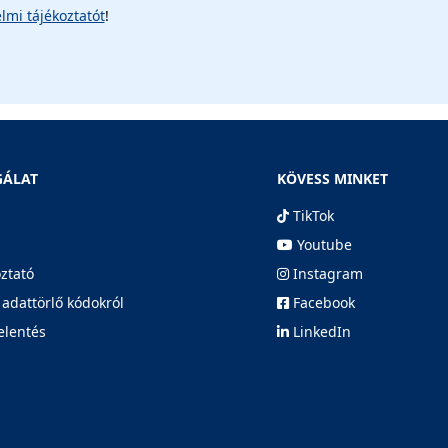
lmi tájékoztatót
!
GÁLAT
KÖVESS MINKET
TikTok
Youtube
oztató
Instagram
 adattörlő kódokról
Facebook
elentés
LinkedIn