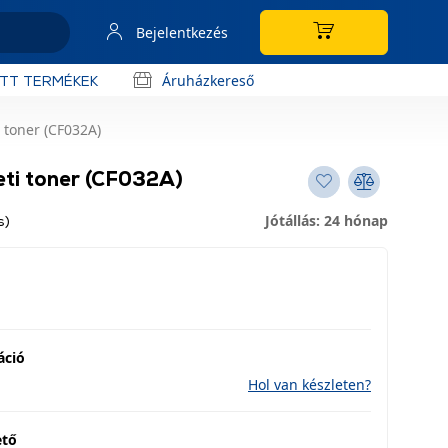
Bejelentkezés
Áruházkereső
OTT TERMÉKEK
 toner (CF032A)
ti toner (CF032A)
Jótállás: 24 hónap
s)
áció
Hol van készleten?
ető