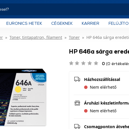
EURONICS HETEK
CÉGEKNEK
KARRIER
FELÚJÍT
er
Toner, tintapatron, filament
Toner
HP 646a sárga eredeti
HP 646a sárga erede
0
(0 értékelé
Házhozszállítással
Nem elérhető
Áruházi készletinform
Nem elérhető
Csomagponton átveh