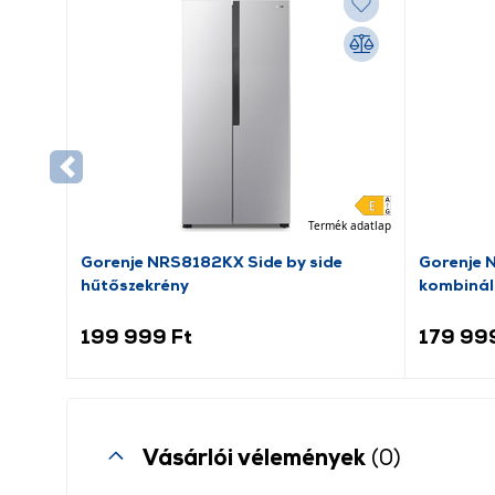
Termék adatlap
Gorenje NRS8182KX Side by side
Gorenje 
hűtőszekrény
kombinál
199 999 Ft
179 99
Vásárlói vélemények
(0)