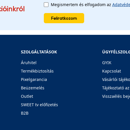
Megismertem és elfogadom az
Adatvéde
ióinkról
Feliratkozom
SZOLGÁLTATÁSOK
ÜGYFÉLSZOL
Áruhitel
GYIK
Termékbiztosítás
Kapcsolat
Pixelgarancia
Vásárlói tájék
Beüzemelés
Tájékoztató az
Outlet
Visszaélés bej
SWEET tv előfizetés
B2B