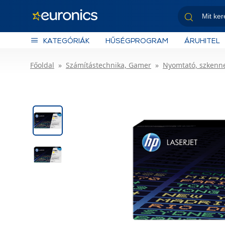
KATEGÓRIÁK
HŰSÉGPROGRAM
ÁRUHITEL
Főoldal
Számítástechnika, Gamer
Nyomtató, szkenn