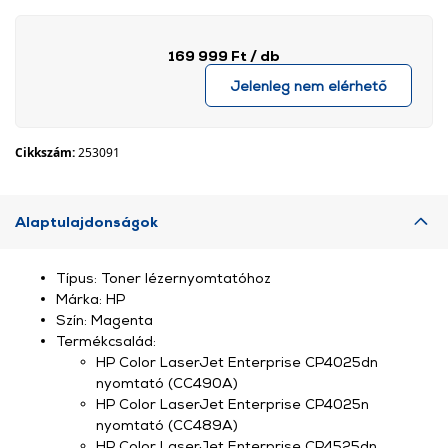
169 999 Ft
/ db
Jelenleg nem elérhető
Cikkszám:
253091
Alaptulajdonságok
Típus: Toner lézernyomtatóhoz
Márka: HP
Szín: Magenta
Termékcsalád:
HP Color LaserJet Enterprise CP4025dn
nyomtató (CC490A)
HP Color LaserJet Enterprise CP4025n
nyomtató (CC489A)
HP Color LaserJet Enterprise CP4525dn