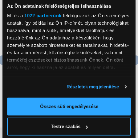
Az Ön adatainak felelősségteljes felhasználása
Mi és a
1022 partnerünk
feldolgozzuk az Ön személyes
adatait, így például az Ön IP-címét, olyan technológiákat
használva, mint a sütik, amelyekkel tárolhatjuk és
hozzáférünk az Ön adataihoz a készülékén, hogy
személyre szabott hirdetéseket és tartalmakat, hirdetés-
és tartalommérést, közönségbetekintéseket, valamint
termékfejlesztéseket biztosíthassunk Önnek. Ön dönt
arról, hogy ki használja az adatait és milyen célra.
Termék adatlap
Termék adatlap
Ha engedélyezi, a következőt is meg szeretnénk tenni:
Részletek megjelenítése
Gorenje NRS8182KX Side
Gorenje N619EAXL4
Információgyűjtés az Ön földrajzi
by side hűtőszekrény
Alulfagyasztós
elhelyezkedéséről pár méteres pontossággal
kombinált hűtőszekrény
Az Ön készülékén beazonosítása annak konkrét
Összes süti engedélyezése
199 999 Ft
179 999 Ft
tulajdonságainak (ujjlenyomat) aktív ellenőrzésével
Tudjon meg többet személyes adatainak feldolgozási
Testre szabás
módjairól és adja meg preferenciáit a
Részletek
Vásárlói vélemények
(0)
pontban
. Bármikor módosíthatja vagy visszavonhatja a