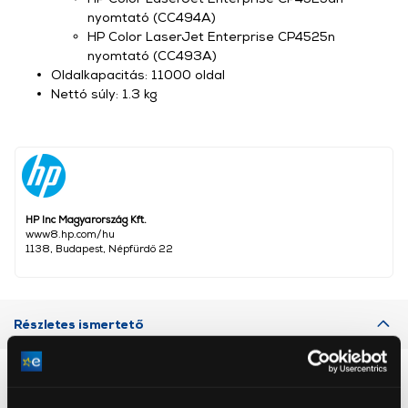
nyomtató (CC494A)
HP Color LaserJet Enterprise CP4525n
nyomtató (CC493A)
Oldalkapacitás: 11000 oldal
Nettó súly: 1.3 kg
HP Inc Magyarország Kft.
www8.hp.com/hu
1138, Budapest, Népfürdő 22
Részletes ismertető
Neked ajánljuk