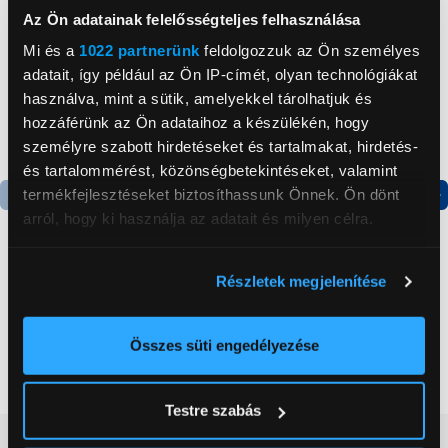
Az Ön adatainak felelősségteljes felhasználása
Mi és a
1022 partnerünk
feldolgozzuk az Ön személyes
adatait, így például az Ön IP-címét, olyan technológiákat
használva, mint a sütik, amelyekkel tárolhatjuk és
hozzáférünk az Ön adataihoz a készülékén, hogy
személyre szabott hirdetéseket és tartalmakat, hirdetés-
és tartalommérést, közönségbetekintéseket, valamint
termékfejlesztéseket biztosíthassunk Önnek. Ön dönt
arról, hogy ki használja az adatait és milyen célra.
Termék adatlap
Termék adatlap
Ha engedélyezi, a következőt is meg szeretnénk tenni:
Részletek megjelenítése
Gorenje NRS8182KX Side
Gorenje N619EAXL4
Információgyűjtés az Ön földrajzi
by side hűtőszekrény
Alulfagyasztós
elhelyezkedéséről pár méteres pontossággal
kombinált hűtőszekrény
Az Ön készülékén beazonosítása annak konkrét
Összes süti engedélyezése
199 999 Ft
179 999 Ft
tulajdonságainak (ujjlenyomat) aktív ellenőrzésével
Tudjon meg többet személyes adatainak feldolgozási
Testre szabás
módjairól és adja meg preferenciáit a
Részletek
Vásárlói vélemények
(0)
pontban
. Bármikor módosíthatja vagy visszavonhatja a