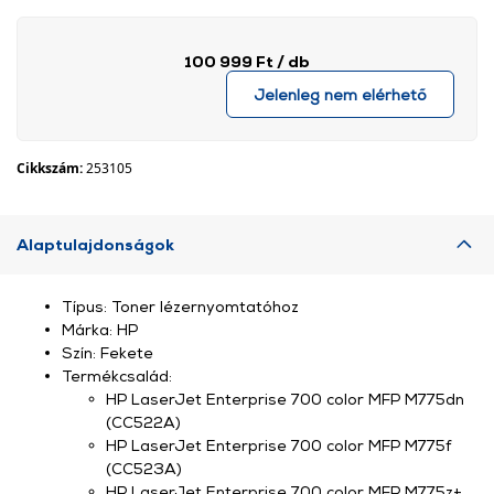
100 999 Ft
/ db
Jelenleg nem elérhető
Cikkszám:
253105
Alaptulajdonságok
Típus: Toner lézernyomtatóhoz
Márka: HP
Szín: Fekete
Termékcsalád:
HP LaserJet Enterprise 700 color MFP M775dn
(CC522A)
HP LaserJet Enterprise 700 color MFP M775f
(CC523A)
HP LaserJet Enterprise 700 color MFP M775z+