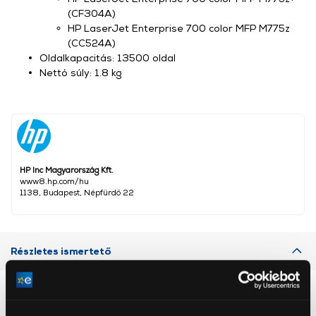
(CF304A)
HP LaserJet Enterprise 700 color MFP M775z
(CC524A)
Oldalkapacitás: 13500 oldal
Nettó súly: 1.8 kg
HP Inc Magyarország Kft.
www8.hp.com/hu
1138, Budapest, Népfürdő 22
Részletes ismertető
Neked ajánljuk