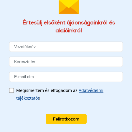
Értesülj elsőként újdonságainkról és
akcióinkról
Megismertem és elfogadom az
Adatvédelmi
tájékoztatót
!
Feliratkozom