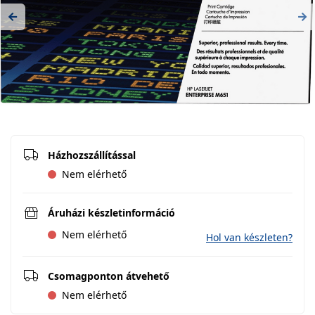
Previous
Ne
Házhozszállítással
Nem elérhető
Áruházi készletinformáció
Nem elérhető
Hol van készleten?
Csomagponton átvehető
Nem elérhető