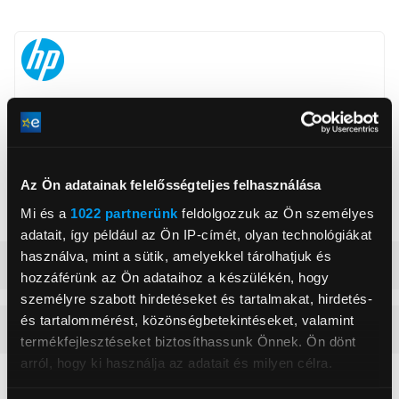
HP Inc Magyarország Kft.
www8.hp.com/hu
1138, Budapest, Népfürdő 22
Szín
Sárga
Az Ön adatainak felelősségteljes felhasználása
Gyári
Igen
Mi és a
1022 partnerünk
feldolgozzuk az Ön személyes
adatait, így például az Ön IP-címét, olyan technológiákat
használva, mint a sütik, amelyekkel tárolhatjuk és
Részletes ismertető
hozzáférünk az Ön adataihoz a készülékén, hogy
személyre szabott hirdetéseket és tartalmakat, hirdetés-
és tartalommérést, közönségbetekintéseket, valamint
Vásárlói vélemények
(0)
termékfejlesztéseket biztosíthassunk Önnek. Ön dönt
arról, hogy ki használja az adatait és milyen célra.