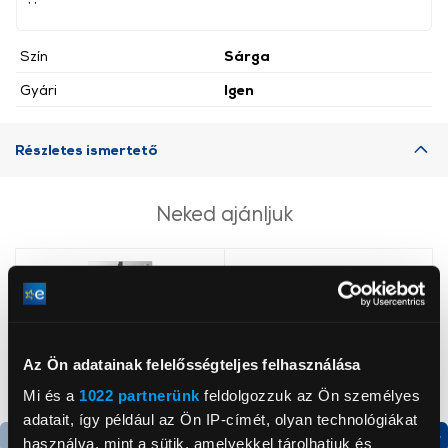
Szín
Sárga
Gyári
Igen
Részletes ismertető
Neked ajánljuk
Az Ön adatainak felelősségteljes felhasználása
Mi és a
1022 partnerünk
feldolgozzuk az Ön személyes
adatait, így például az Ön IP-címét, olyan technológiákat
használva, mint a sütik, amelyekkel tárolhatjuk és