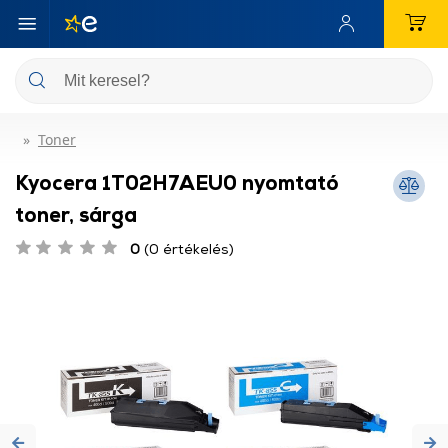
Toner
Kyocera 1T02H7AEU0 nyomtató
toner, sárga
0
(0 értékelés)