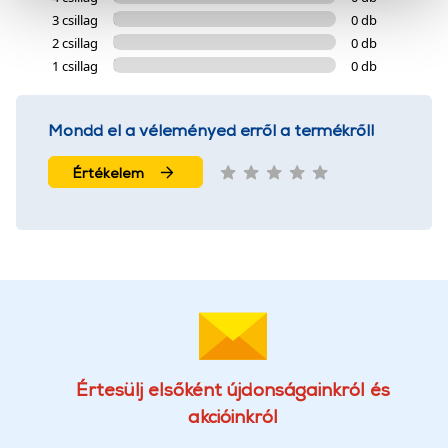
cookie-k személyazonosítására nem alkalmasak,
3 csillag
0 db
szolgáltatásaink biztosításához szükségesek. Az oldal
2 csillag
0 db
használatával Ön elfogadja a cookie-k használatát.
1 csillag
0 db
További információk:
ÁSZF
és
Adatvédelem
Mondd el a véleményed erről a termékről!
Értékelem
Értesülj elsőként újdonságainkról és
akcióinkról