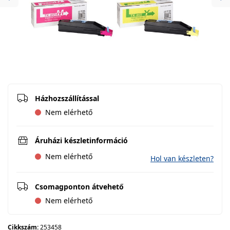
Previous
Ne
Házhozszállítással
Nem elérhető
Áruházi készletinformáció
Nem elérhető
Hol van készleten?
Csomagponton átvehető
Nem elérhető
Cikkszám:
253458