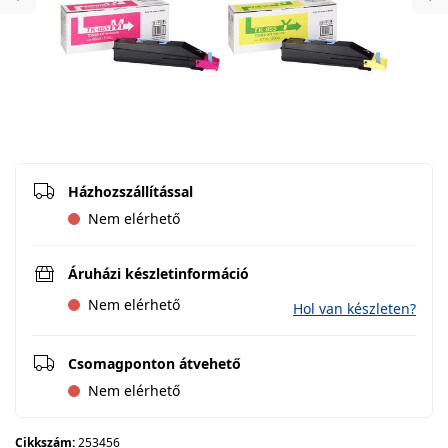
Previous
Ne
Házhozszállítással
Nem elérhető
Áruházi készletinformáció
Nem elérhető
Hol van készleten?
Csomagponton átvehető
Nem elérhető
Cikkszám:
253456