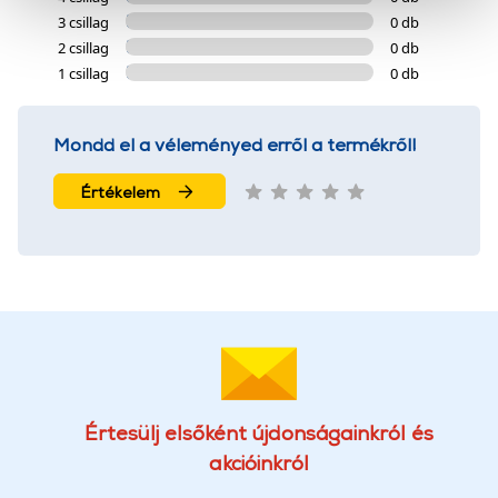
cookie-k személyazonosítására nem alkalmasak,
3 csillag
0 db
szolgáltatásaink biztosításához szükségesek. Az oldal
2 csillag
0 db
használatával Ön elfogadja a cookie-k használatát.
1 csillag
0 db
További információk:
ÁSZF
és
Adatvédelem
Mondd el a véleményed erről a termékről!
Értékelem
Értesülj elsőként újdonságainkról és
akcióinkról