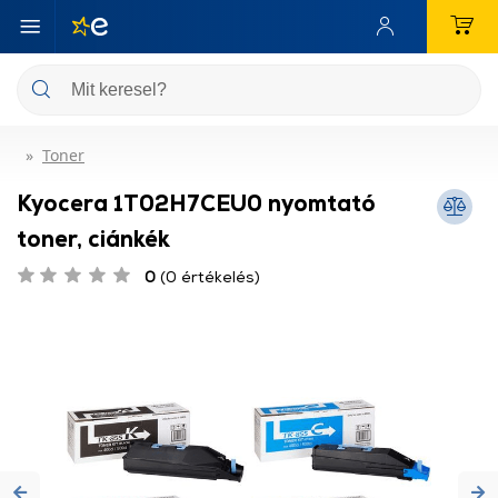
Toner
Kyocera 1T02H7CEU0 nyomtató
toner, ciánkék
0
(0 értékelés)