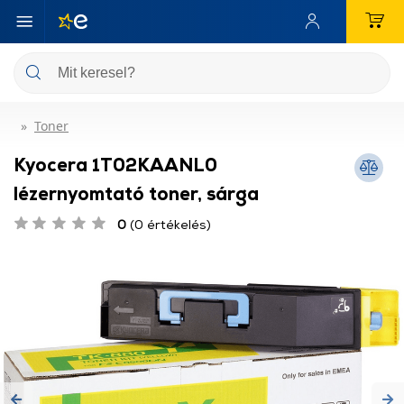
Toner
Kyocera 1T02KAANL0
lézernyomtató toner, sárga
0
(0 értékelés)