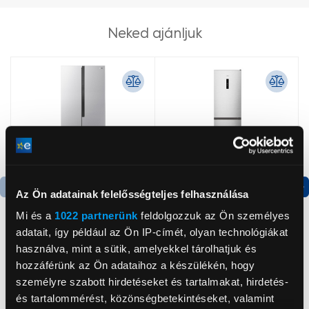
Neked ajánljuk
Az Ön adatainak felelősségteljes felhasználása
Termék adatlap
Termék adatlap
Mi és a
1022 partnerünk
feldolgozzuk az Ön személyes
adatait, így például az Ön IP-címét, olyan technológiákat
használva, mint a sütik, amelyekkel tárolhatjuk és
Gorenje NRS8182KX Side
Gorenje N619EAXL4
hozzáférünk az Ön adataihoz a készülékén, hogy
by side hűtőszekrény
Alulfagyasztós
személyre szabott hirdetéseket és tartalmakat, hirdetés-
kombinált hűtőszekrény
és tartalommérést, közönségbetekintéseket, valamint
199 999 Ft
179 999 Ft