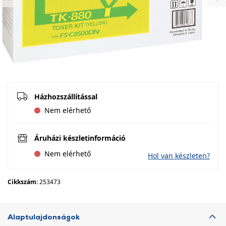
Previous
Ne
Házhozszállítással
Nem elérhető
Áruházi készletinformáció
Nem elérhető
Hol van készleten?
Cikkszám:
253473
Alaptulajdonságok