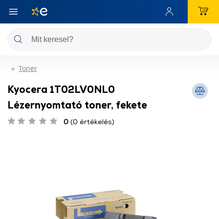
Toner
Kyocera 1T02LV0NL0
Lézernyomtató toner, fekete
0
(0 értékelés)