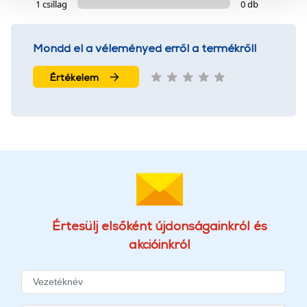
szolgáltatásaink biztosításához szükségesek. Az oldal
1 csillag
0 db
használatával Ön elfogadja a cookie-k használatát.
További információk:
ÁSZF
és
Adatvédelem
Mondd el a véleményed erről a termékről!
Értékelem
Értesülj elsőként újdonságainkról és
akcióinkról