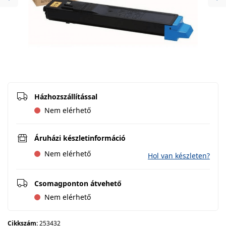
Previous
Ne
Házhozszállítással
Nem elérhető
Áruházi készletinformáció
Nem elérhető
Hol van készleten?
Csomagponton átvehető
Nem elérhető
Cikkszám:
253432