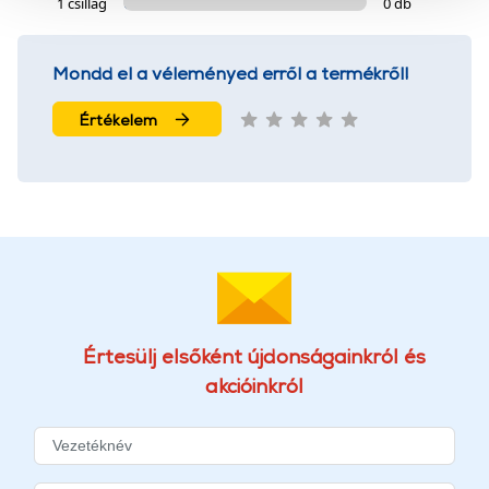
1 csillag
0 db
szolgáltatásaink biztosításához szükségesek. Az oldal
használatával Ön elfogadja a cookie-k használatát.
További információk:
ÁSZF
és
Adatvédelem
Mondd el a véleményed erről a termékről!
Értékelem
Értesülj elsőként újdonságainkról és
akcióinkról