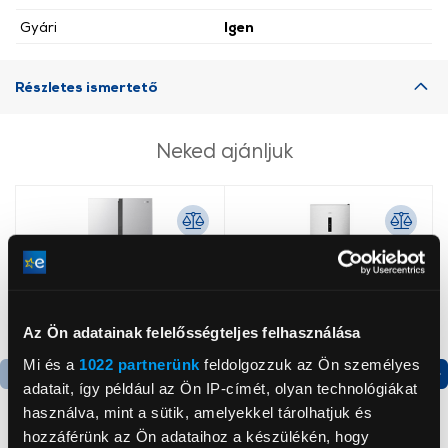
Gyári
Igen
Részletes ismertető
Neked ajánljuk
Az Ön adatainak felelősségteljes felhasználása
Mi és a
1022 partnerünk
feldolgozzuk az Ön személyes
adatait, így például az Ön IP-címét, olyan technológiákat
Termék adatlap
Termék adatlap
használva, mint a sütik, amelyekkel tárolhatjuk és
hozzáférünk az Ön adataihoz a készülékén, hogy