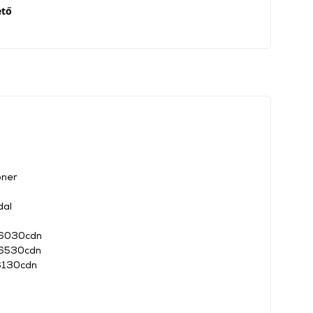
ető
oner
dal
m6030cdn
m6530cdn
6130cdn