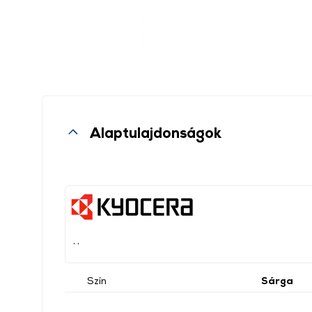
Alaptulajdonságok
, ,
Szín
Sárga