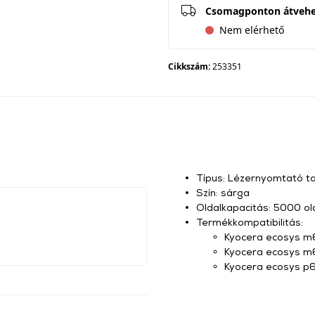
Csomagponton átveh
Nem elérhető
Cikkszám:
253351
Típus: Lézernyomtató t
Szín: sárga
Oldalkapacitás: 5000 ol
Termékkompatibilitás:
Kyocera ecosys 
Kyocera ecosys 
Kyocera ecosys p