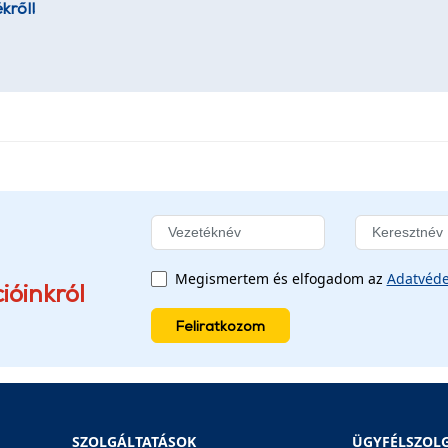
kről!
Megismertem és elfogadom az
Adatvéde
ióinkról
Feliratkozom
SZOLGÁLTATÁSOK
ÜGYFÉLSZOL