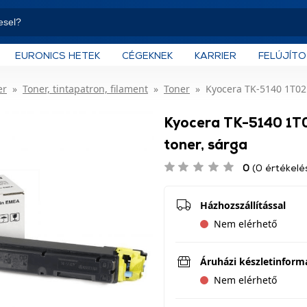
EURONICS HETEK
CÉGEKNEK
KARRIER
FELÚJÍT
er
Toner, tintapatron, filament
Toner
Kyocera TK-5140 1T02
Kyocera TK-5140 1
toner, sárga
0
(0 értékelé
Házhozszállítással
Nem elérhető
Áruházi készletinform
Nem elérhető