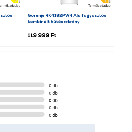
ermék adatlap
Termék adatlap
asztós
Gorenje RK4182PW4 Alulfagyasztós
Goren
kombinált hűtőszekrény
hűtős
119 999 Ft
99 9
0 db
0 db
0 db
0 db
0 db