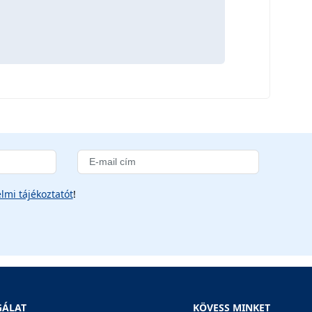
lmi tájékoztatót
!
GÁLAT
KÖVESS MINKET