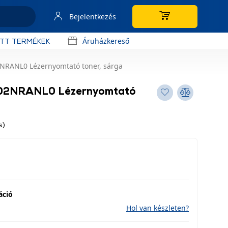
Bejelentkezés
Áruházkereső
OTT TERMÉKEK
NRANL0 Lézernyomtató toner, sárga
T02NRANL0 Lézernyomtató
s)
áció
Hol van készleten?