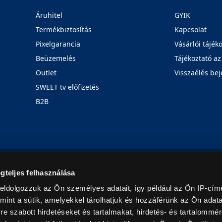
Áruhitel
GYIK
Termékbiztosítás
Kapcsolat
Pixelgarancia
Vásárlói tájék
Beüzemelés
Tájékoztató az
Outlet
Visszaélés bej
SWEET tv előfizetés
B2B
Rólunk
Karrier
Üzleteink
Blog
gteljes felhasználása
eldolgozzuk az Ön személyes adatait, így például az Ön IP-címé
mint a sütik, amelyekkel tárolhatjuk és hozzáférünk az Ön adat
e szabott hirdetéseket és tartalmakat, hirdetés- és tartalommér