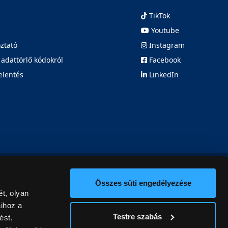
TikTok
Youtube
oztató
Instagram
 adattörlő kódokról
Facebook
elentés
LinkedIn
Összes süti engedélyezése
t, olyan
aihoz a
Testre szabás
ést,