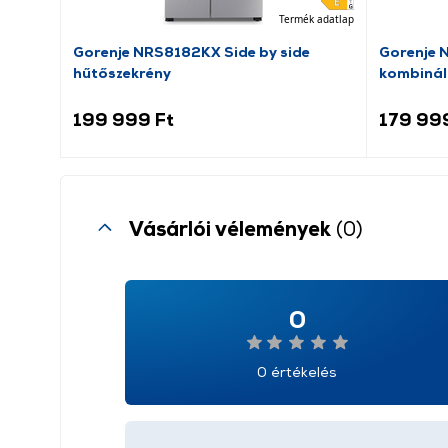
Termék adatlap
Gorenje NRS8182KX Side by side
Gorenje 
hűtőszekrény
kombinál
199 999 Ft
179 99
Vásárlói vélemények
(0)
0
0 értékelés