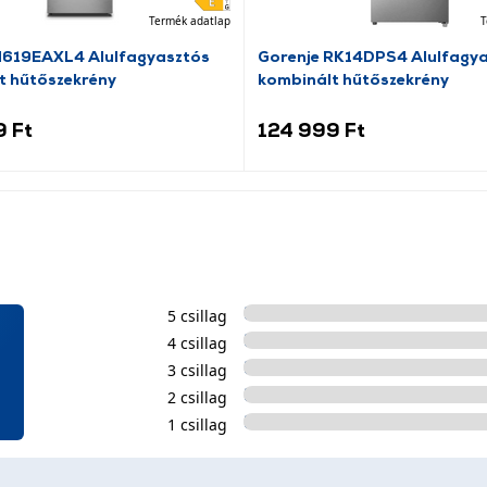
Termék adatlap
T
N619EAXL4 Alulfagyasztós
Gorenje RK14DPS4 Alulfagy
t hűtőszekrény
kombinált hűtőszekrény
9 Ft
124 999 Ft
5 csillag
4 csillag
3 csillag
2 csillag
1 csillag