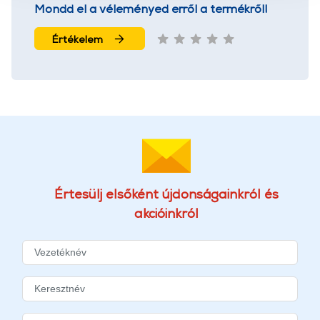
Mondd el a véleményed erről a termékről!
További információk:
ÁSZF
és
Adatvédelem
Értékelem
Értesülj elsőként újdonságainkról és
akcióinkról