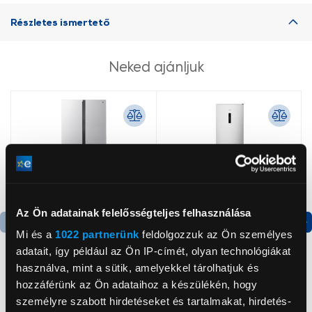
Részletes ismertető
Neked ajánljuk
Az Ön adatainak felelősségteljes felhasználása
Mi és a
1022 partnerünk
feldolgozzuk az Ön személyes
Termék adatlap
Termék adatlap
adatait, így például az Ön IP-címét, olyan technológiákat
használva, mint a sütik, amelyekkel tárolhatjuk és
hozzáférünk az Ön adataihoz a készülékén, hogy
Gorenje NRS8182KX Side
Gorenje N619EAXL4
személyre szabott hirdetéseket és tartalmakat, hirdetés-
by side hűtőszekrény
Alulfagyasztós