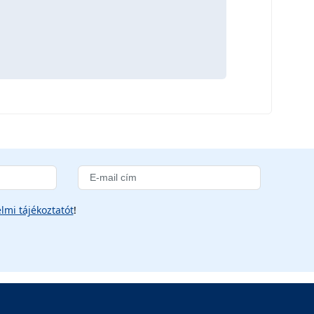
lmi tájékoztatót
!