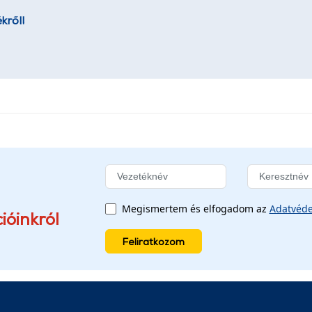
kről!
Megismertem és elfogadom az
Adatvéde
ióinkról
Feliratkozom