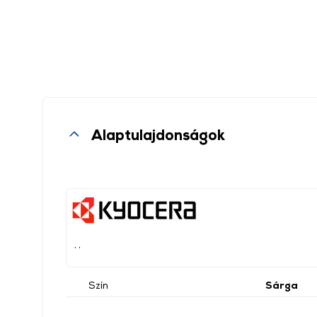
Alaptulajdonságok
, ,
Szín
Sárga