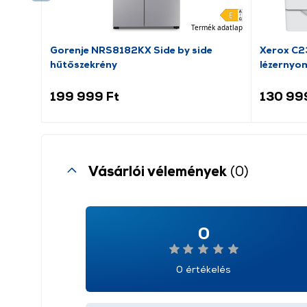
Termék adatlap
Gorenje NRS8182KX Side by side
Xerox C23
hűtőszekrény
lézernyo
199 999 Ft
130 99
Vásárlói vélemények
(0)
0
0 értékelés