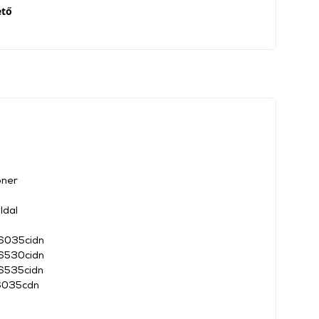
ető
oner
ldal
6035cidn
6530cidn
6535cidn
6035cdn