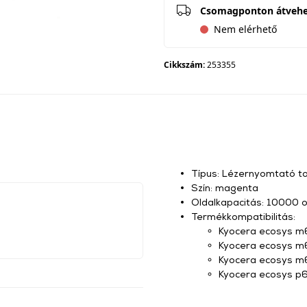
Csomagponton átveh
Nem elérhető
Cikkszám:
253355
Típus: Lézernyomtató t
Szín: magenta
Oldalkapacitás: 10000 o
Termékkompatibilitás:
Kyocera ecosys m
Kyocera ecosys m
Kyocera ecosys m
Kyocera ecosys p