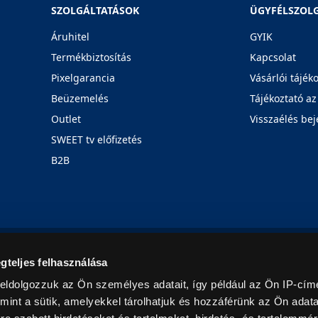
SZOLGÁLTATÁSOK
ÜGYFÉLSZOL
Áruhitel
GYIK
Termékbiztosítás
Kapcsolat
Pixelgarancia
Vásárlói tájék
Beüzemelés
Tájékoztató az
Outlet
Visszaélés bej
SWEET tv előfizetés
B2B
Rólunk
Karrier
Üzleteink
Blog
gteljes felhasználása
eldolgozzuk az Ön személyes adatait, így például az Ön IP-címé
mint a sütik, amelyekkel tárolhatjuk és hozzáférünk az Ön adat