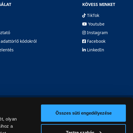
GÁLAT
KÖVESS MINKET
TikTok
Youtube
oztató
Instagram
 adattörlő kódokról
Facebook
elentés
LinkedIn
Összes süti engedélyezése
t, olyan
aihoz a
Testre szabás