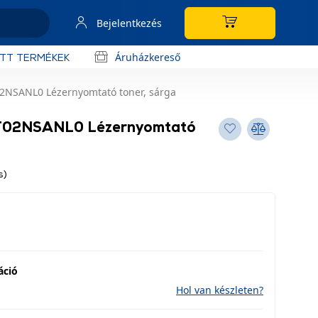
Bejelentkezés
Áruházkereső
OTT TERMÉKEK
2NSANL0 Lézernyomtató toner, sárga
1T02NSANL0 Lézernyomtató
s)
áció
Hol van készleten?