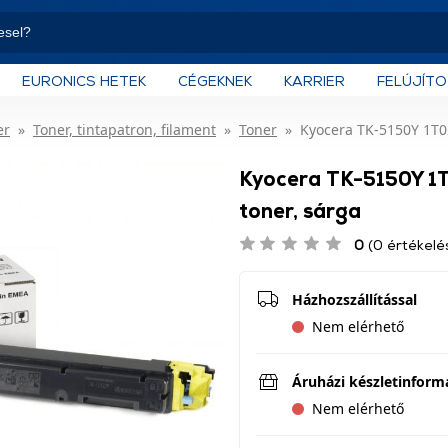
EURONICS HETEK
CÉGEKNEK
KARRIER
FELÚJÍT
er
Toner, tintapatron, filament
Toner
Kyocera TK-5150Y 1T0
Kyocera TK-5150Y 
toner, sárga
0
(0 értékelé
Házhozszállítással
Nem elérhető
Áruházi készletinform
Nem elérhető