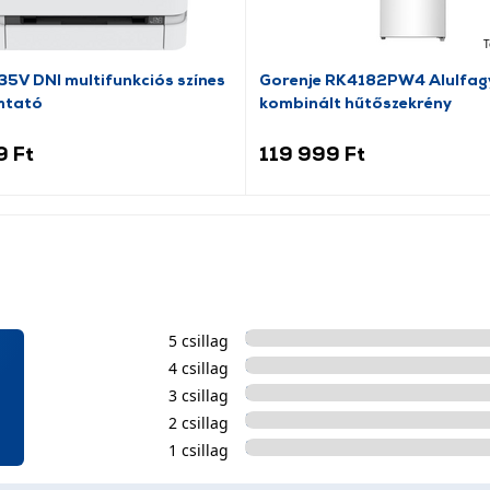
T
5V DNI multifunkciós színes
Gorenje RK4182PW4 Alulfag
mtató
kombinált hűtőszekrény
9 Ft
119 999 Ft
5 csillag
4 csillag
3 csillag
2 csillag
1 csillag