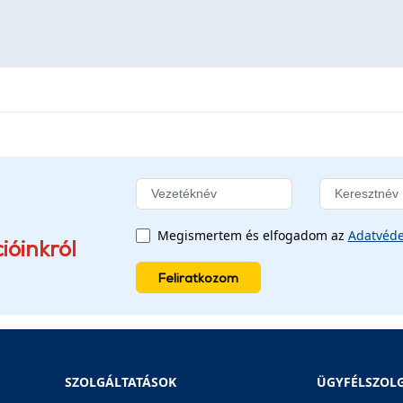
Megismertem és elfogadom az
Adatvéde
ióinkról
Feliratkozom
SZOLGÁLTATÁSOK
ÜGYFÉLSZOL