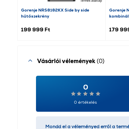
Termék adatlap
Gorenje NRS8182KX Side by side
Gorenje 
hűtőszekrény
kombinál
199 999 Ft
179 99
Vásárlói vélemények
(0)
0
0 értékelés
Mondd el a véleményed erről a termé