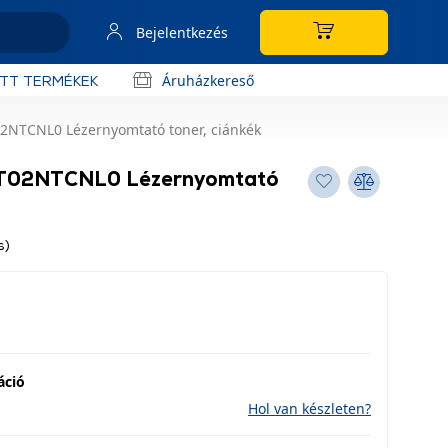
Bejelentkezés
Áruházkereső
OTT TERMÉKEK
2NTCNL0 Lézernyomtató toner, ciánkék
1T02NTCNL0 Lézernyomtató
s)
áció
Hol van készleten?