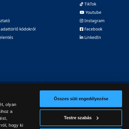
TikTok
Youtube
oztató
Instagram
 adattörlő kódokról
Facebook
elentés
LinkedIn
Összes süti engedélyezése
t, olyan
aihoz a
Testre szabás
ést,
ról, hogy ki