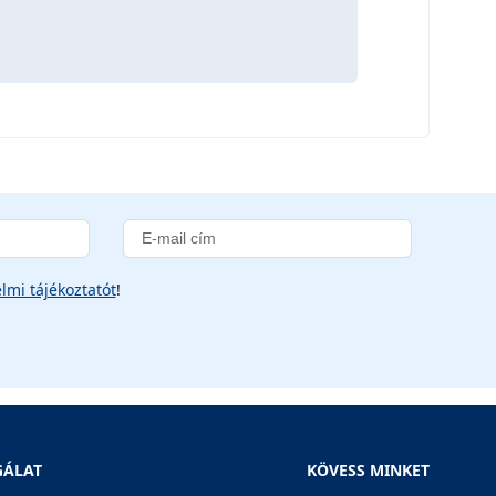
lmi tájékoztatót
!
GÁLAT
KÖVESS MINKET