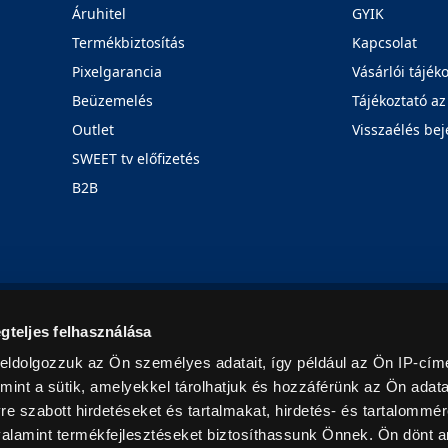
Áruhitel
GYIK
Termékbiztosítás
Kapcsolat
Pixelgarancia
Vásárlói tájék
Beüzemelés
Tájékoztató az
Outlet
Visszaélés bej
SWEET tv előfizetés
B2B
Rólunk
Karrier
Üzleteink
Blog
gteljes felhasználása
eldolgozzuk az Ön személyes adatait, így például az Ön IP-címé
mint a sütik, amelyekkel tárolhatjuk és hozzáférünk az Ön adat
e szabott hirdetéseket és tartalmakat, hirdetés- és tartalommér
alamint termékfejlesztéseket biztosíthassunk Önnek. Ön dönt ar