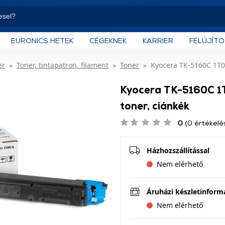
EURONICS HETEK
CÉGEKNEK
KARRIER
FELÚJÍT
er
Toner, tintapatron, filament
Toner
Kyocera TK-5160C 1T0
Kyocera TK-5160C 
toner, ciánkék
0
(0 értékelé
Házhozszállítással
Nem elérhető
Áruházi készletinform
Nem elérhető