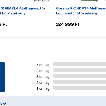
Termék adatlap
T
N619EAXL4 Alulfagyasztós
Gorenje RK14DPS4 Alulfagy
t hűtőszekrény
kombinált hűtőszekrény
9 Ft
124 999 Ft
5 csillag
4 csillag
3 csillag
2 csillag
1 csillag
kről!