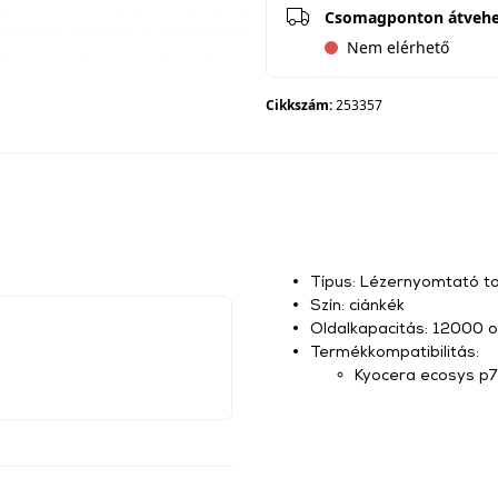
Csomagponton átveh
Nem elérhető
Cikkszám:
253357
Típus: Lézernyomtató t
Szín: ciánkék
Oldalkapacitás: 12000 o
Termékkompatibilitás:
Kyocera ecosys p