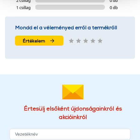
2 csillag
0 db
szolgáltatásaink biztosításához szükségesek. Az oldal
1 csillag
0 db
használatával Ön elfogadja a cookie-k használatát.
További információk:
ÁSZF
és
Adatvédelem
Mondd el a véleményed erről a termékről!
Értékelem
Értesülj elsőként újdonságainkról és
akcióinkról