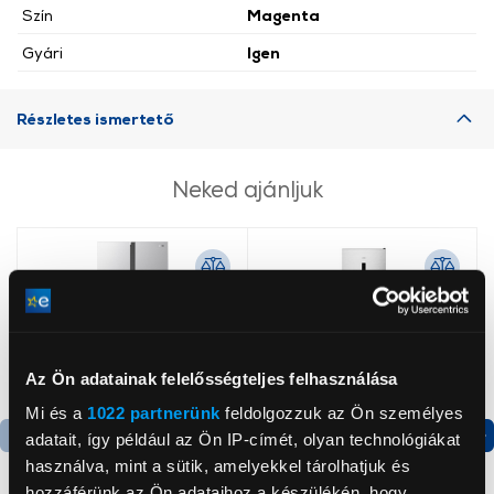
Szín
Magenta
Gyári
Igen
Részletes ismertető
Neked ajánljuk
Az Ön adatainak felelősségteljes felhasználása
Mi és a
1022 partnerünk
feldolgozzuk az Ön személyes
adatait, így például az Ön IP-címét, olyan technológiákat
használva, mint a sütik, amelyekkel tárolhatjuk és
Termék adatlap
Termék adatlap
hozzáférünk az Ön adataihoz a készülékén, hogy