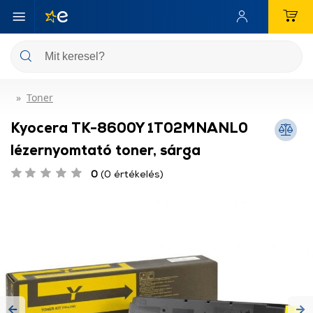
Toner
Kyocera TK-8600Y 1T02MNANL0
lézernyomtató toner, sárga
0
(0 értékelés)