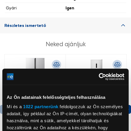
Gyári
Igen
Részletes ismertető
Neked ajánljuk
Az Ön adatainak felelősségteljes felhasználása
Mi és a
1022 partnerünk
feldolgozzuk az Ön személyes
adatait, így például az Ön IP-címét, olyan technológiákat
Termék adatlap
Termék adatlap
használva, mint a sütik, amelyekkel tárolhatjuk és
hozzáférünk az Ön adataihoz a készülékén, hogy