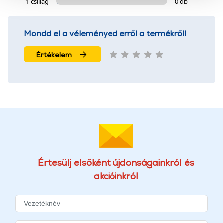
1 csillag
0 db
szolgáltatásaink biztosításához szükségesek. Az oldal
használatával Ön elfogadja a cookie-k használatát.
További információk:
ÁSZF
és
Adatvédelem
Mondd el a véleményed erről a termékről!
Értékelem
Értesülj elsőként újdonságainkról és
akcióinkról