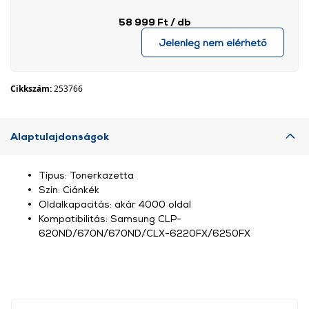
58 999 Ft
/ db
Jelenleg nem elérhető
Cikkszám:
253766
Alaptulajdonságok
Típus: Tonerkazetta
Szín: Ciánkék
Oldalkapacitás: akár 4000 oldal
Kompatibilitás: Samsung CLP-
620ND/670N/670ND/CLX-6220FX/6250FX