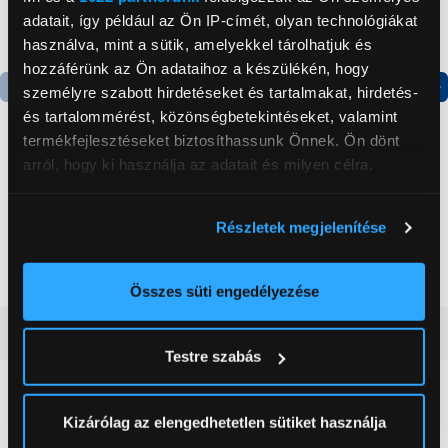
adatait, így például az Ön IP-címét, olyan technológiákat
használva, mint a sütik, amelyekkel tárolhatjuk és
hozzáférünk az Ön adataihoz a készülékén, hogy
személyre szabott hirdetéseket és tartalmakat, hirdetés-
Termék adatlap
Termék adatlap
és tartalommérést, közönségbetekintéseket, valamint
termékfejlesztéseket biztosíthassunk Önnek. Ön dönt
arról, hogy ki használja az adatait és milyen célra.
Gorenje NRS8182KX Side
Gorenje N619EAXL4
by side hűtőszekrény
Alulfagyasztós
Ha engedélyezi, a következőt is meg szeretnénk tenni:
kombinált hűtőszekrény
Részletek megjelenítése
Információgyűjtés az Ön földrajzi
199 999 Ft
179 999 Ft
elhelyezkedéséről pár méteres pontossággal
Az Ön készülékén beazonosítása annak konkrét
Összes süti engedélyezése
tulajdonságainak (ujjlenyomat) aktív ellenőrzésével
Vásárlói vélemények
(0)
Tudjon meg többet személyes adatainak feldolgozási
Testre szabás
módjairól és adja meg preferenciáit a
Részletek
pontban
. Bármikor módosíthatja vagy visszavonhatja a
0
Sütinyilatkozathoz való hozzájárulását.
Kizárólag az elengedhetetlen sütiket használja