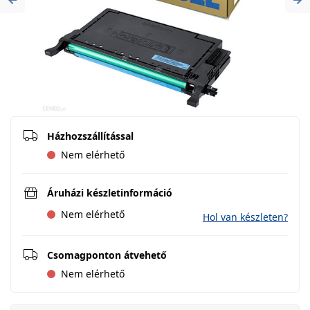
Previous
Ne
Házhozszállítással
Nem elérhető
Áruházi készletinformáció
Nem elérhető
Hol van készleten?
Csomagponton átvehető
Nem elérhető