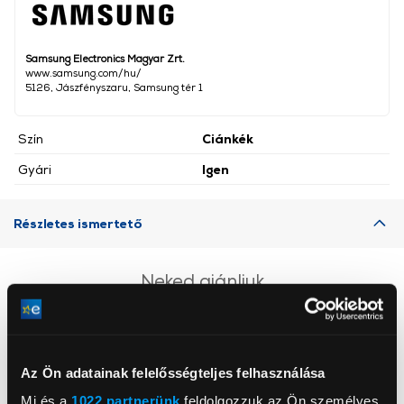
Samsung Electronics Magyar Zrt.
www.samsung.com/hu/
5126, Jászfényszaru, Samsung tér 1
Szín
Ciánkék
Gyári
Igen
Részletes ismertető
Neked ajánljuk
Az Ön adatainak felelősségteljes felhasználása
Mi és a
1022 partnerünk
feldolgozzuk az Ön személyes