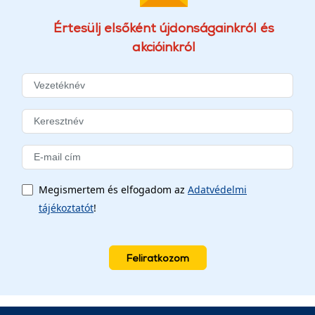
Értesülj elsőként újdonságainkról és
akcióinkról
Megismertem és elfogadom az
Adatvédelmi
tájékoztatót
!
Feliratkozom