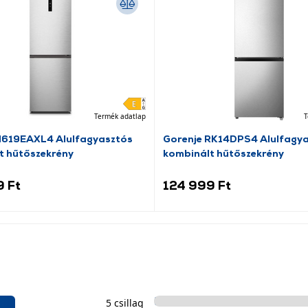
Termék adatlap
T
N619EAXL4 Alulfagyasztós
Gorenje RK14DPS4 Alulfagy
t hűtőszekrény
kombinált hűtőszekrény
9 Ft
124 999 Ft
5 csillag