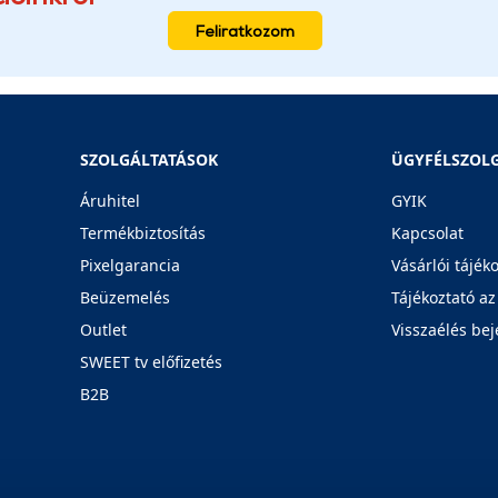
Feliratkozom
SZOLGÁLTATÁSOK
ÜGYFÉLSZOL
Áruhitel
GYIK
Termékbiztosítás
Kapcsolat
Pixelgarancia
Vásárlói tájék
Beüzemelés
Tájékoztató az
Outlet
Visszaélés bej
SWEET tv előfizetés
B2B