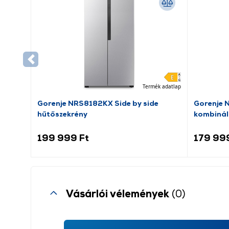
Termék adatlap
Gorenje NRS8182KX Side by side
Gorenje 
hűtőszekrény
kombinál
199 999 Ft
179 99
Vásárlói vélemények
(0)