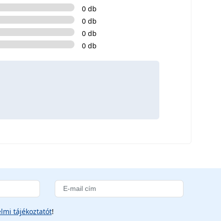
0 db
0 db
0 db
0 db
lmi tájékoztatót
!