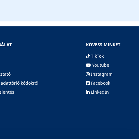
GÁLAT
KÖVESS MINKET
TikTok
Youtube
oztató
Instagram
 adattörlő kódokról
Facebook
elentés
LinkedIn