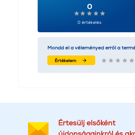
0
0 értékelés
Mondd el a véleményed erről a termé
Értékelem
Értesülj elsőként
újdonságainkról és akc