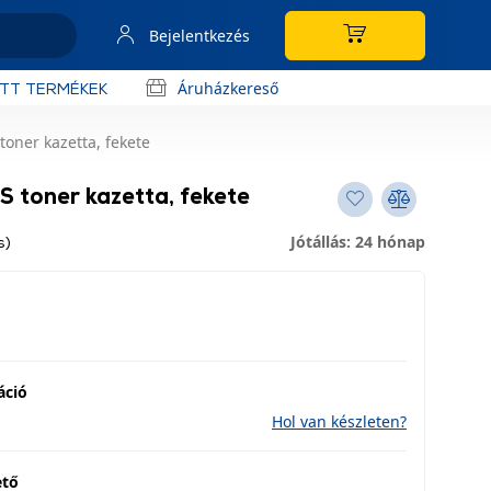
Bejelentkezés
Áruházkereső
OTT TERMÉKEK
oner kazetta, fekete
toner kazetta, fekete
Jótállás: 24 hónap
s)
áció
Hol van készleten?
ető