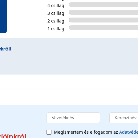
4 csillag
3 csillag
2 csillag
1 csillag
kről!
Megismertem és elfogadom az
Adatvéde
ióinkról