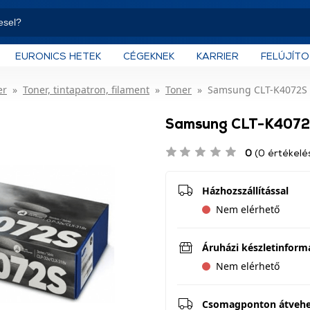
EURONICS HETEK
CÉGEKNEK
KARRIER
FELÚJÍT
er
Toner, tintapatron, filament
Toner
Samsung CLT-K4072S t
Samsung CLT-K4072S 
0
(0 értékelé
Házhozszállítással
Nem elérhető
Áruházi készletinform
Nem elérhető
Csomagponton átveh