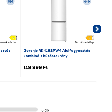
ermék adatlap
Termék adatlap
asztós
Gorenje RK4182PW4 Alulfagyasztós
Dreame
kombinált hűtőszekrény
porsz
119 999 Ft
69 9
0 db