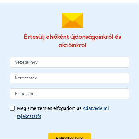
Értesülj elsőként újdonságainkról és
akcióinkról
Megismertem és elfogadom az
Adatvédelmi
tájékoztatót
!
Feliratkozom