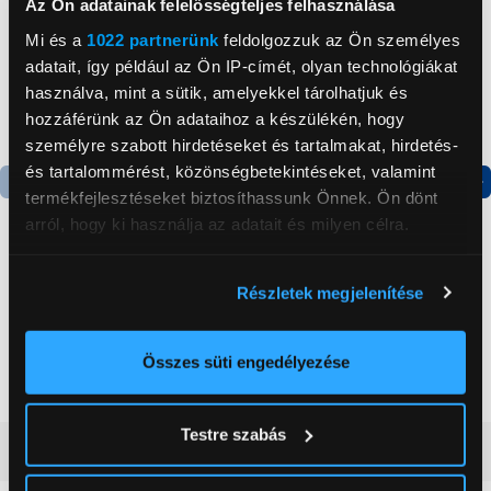
Az Ön adatainak felelősségteljes felhasználása
Mi és a
1022 partnerünk
feldolgozzuk az Ön személyes
adatait, így például az Ön IP-címét, olyan technológiákat
használva, mint a sütik, amelyekkel tárolhatjuk és
hozzáférünk az Ön adataihoz a készülékén, hogy
személyre szabott hirdetéseket és tartalmakat, hirdetés-
és tartalommérést, közönségbetekintéseket, valamint
termékfejlesztéseket biztosíthassunk Önnek. Ön dönt
Termék adatlap
arról, hogy ki használja az adatait és milyen célra.
-10 000 Ft
Ha engedélyezi, a következőt is meg szeretnénk tenni:
Gorenje NRS8182KX Side
Brother MFC-L2802DN
Részletek megjelenítése
Információgyűjtés az Ön földrajzi
by side hűtőszekrény
mono lézer multifunkciós
elhelyezkedéséről pár méteres pontossággal
nyomtató
199 999 Ft
Az Ön készülékén beazonosítása annak konkrét
72 999 Ft
82 999 Ft
Összes süti engedélyezése
tulajdonságainak (ujjlenyomat) aktív ellenőrzésével
Tudjon meg többet személyes adatainak feldolgozási
Testre szabás
módjairól és adja meg preferenciáit a
Részletek
Vásárlói vélemények
(0)
pontban
. Bármikor módosíthatja vagy visszavonhatja a