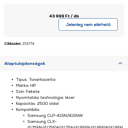
43 999 Ft
/ db
Jelenleg nem elérhető
Cikkszám:
253774
Alaptulajdonságok
Típus: Tonerkazetta
Márka: HP
Szín: Fekete
Nyomtatási technológia: lézer
Kapacitás: 2500 oldal
Kompatibilis:
Samsung CLP-415N/415NW
Samsung CLX-
4175FN/4175FW/4175N/4195FN/4195FW/4195N