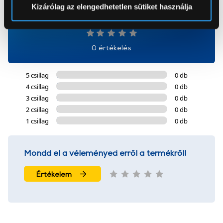
Sütinyilatkozathoz való hozzájárulását.
Kizárólag az elengedhetetlen sütiket használja
0
Az Eunonics.hu webáruházunk ún. süti vagy cookie file-
okat használ, melyeket az Ön gépén tárol a rendszer. A
0 értékelés
cookie-k személyazonosítására nem alkalmasak,
szolgáltatásaink biztosításához szükségesek. Az oldal
használatával Ön elfogadja a cookie-k használatát.
5 csillag
0 db
További információk:
ÁSZF
és
Adatvédelem
4 csillag
0 db
3 csillag
0 db
2 csillag
0 db
1 csillag
0 db
Mondd el a véleményed erről a termékről!
Értékelem