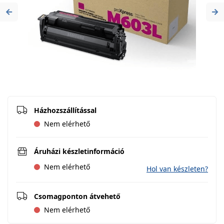
Previous
Ne
Házhozszállítással
Nem elérhető
Áruházi készletinformáció
Nem elérhető
Hol van készleten?
Csomagponton átvehető
Nem elérhető