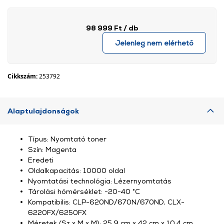
98 999 Ft
/ db
Jelenleg nem elérhető
Cikkszám:
253792
Alaptulajdonságok
Típus: Nyomtató toner
Szín: Magenta
Eredeti
Oldalkapacitás: 10000 oldal
Nyomtatási technológia: Lézernyomtatás
Tárolási hőmérséklet: -20-40 °C
Kompatibilis: CLP-620ND/670N/670ND, CLX-
6220FX/6250FX
Méretek (Sz x M x M): 25,9 cm x 42 cm x 10,4 cm