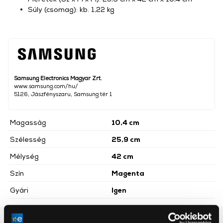
Súly (csomag): kb. 1,22 kg
Samsung Electronics Magyar Zrt.
www.samsung.com/hu/
5126, Jászfényszaru, Samsung tér 1
Magasság
10,4 cm
Szélesség
25,9 cm
Mélység
42 cm
Szín
Magenta
Gyári
Igen
Részletes ismertető