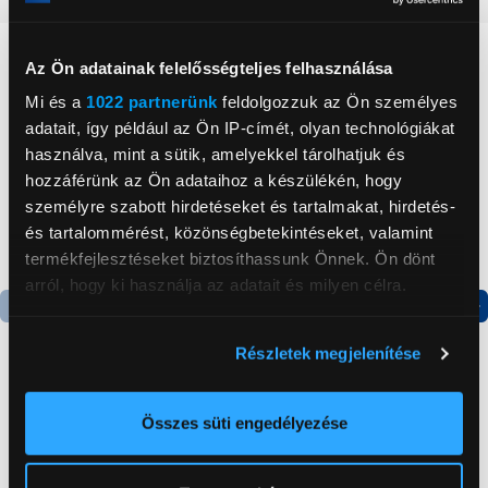
Neked ajánljuk
Az Ön adatainak felelősségteljes felhasználása
Mi és a
1022 partnerünk
feldolgozzuk az Ön személyes
adatait, így például az Ön IP-címét, olyan technológiákat
használva, mint a sütik, amelyekkel tárolhatjuk és
hozzáférünk az Ön adataihoz a készülékén, hogy
személyre szabott hirdetéseket és tartalmakat, hirdetés-
és tartalommérést, közönségbetekintéseket, valamint
termékfejlesztéseket biztosíthassunk Önnek. Ön dönt
arról, hogy ki használja az adatait és milyen célra.
Termék adatlap
Termék adatlap
Ha engedélyezi, a következőt is meg szeretnénk tenni:
Részletek megjelenítése
Információgyűjtés az Ön földrajzi
elhelyezkedéséről pár méteres pontossággal
Gorenje NRS8182KX Side
Gorenje N619EAXL4
Az Ön készülékén beazonosítása annak konkrét
Összes süti engedélyezése
by side hűtőszekrény
Alulfagyasztós
tulajdonságainak (ujjlenyomat) aktív ellenőrzésével
kombinált hűtőszekrény
Tudjon meg többet személyes adatainak feldolgozási
199 999 Ft
179 999 Ft