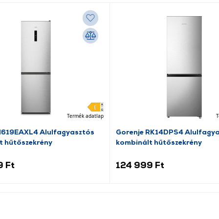
Termék adatlap
T
N619EAXL4 Alulfagyasztós
Gorenje RK14DPS4 Alulfagy
t hűtőszekrény
kombinált hűtőszekrény
9 Ft
124 999 Ft