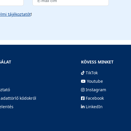
lmi tájékoztatót
!
GÁLAT
KÖVESS MINKET
TikTok
Youtube
oztató
Instagram
 adattörlő kódokról
Facebook
elentés
LinkedIn