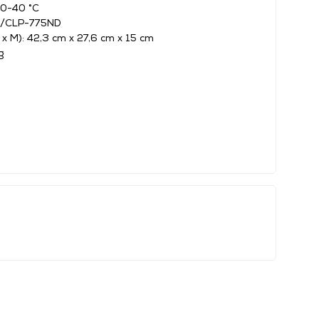
20-40 °C
ND/CLP-775ND
x M): 42,3 cm x 27,6 cm x 15 cm
g