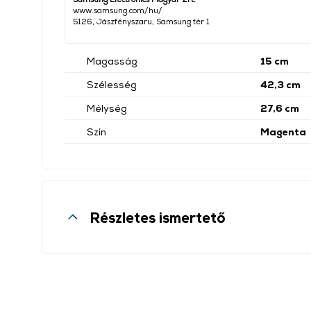
www.samsung.com/hu/
5126, Jászfényszaru, Samsung tér 1
Magasság
15 cm
Szélesség
42,3 cm
Mélység
27,6 cm
Szín
Magenta
Részletes ismertető