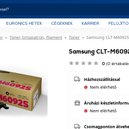
EURONICS HETEK
CÉGEKNEK
KARRIER
FELÚJÍT
er
Toner, tintapatron, filament
Toner
Samsung CLT-M6092S 
Samsung CLT-M6092
0
(0 értékelé
Házhozszállítással
Nem elérhető
Áruházi készletinform
Nem elérhető
Csomagponton átveh