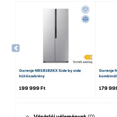
Termék adatlap
Gorenje NRS8182KX Side by side
Gorenje 
hűtőszekrény
kombinál
199 999 Ft
179 99
Vásárlói vélemények
(0)