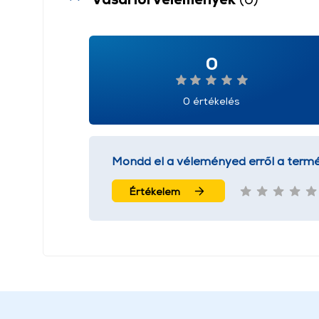
0
0 értékelés
Mondd el a véleményed erről a termé
Értékelem