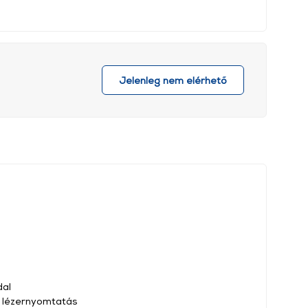
Jelenleg nem elérhető
dal
: lézernyomtatás