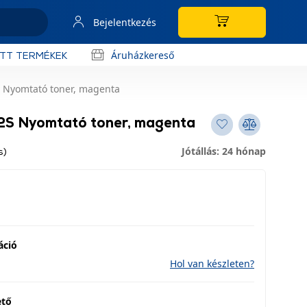
Bejelentkezés
Áruházkereső
OTT TERMÉKEK
Nyomtató toner, magenta
S Nyomtató toner, magenta
Jótállás: 24 hónap
s)
áció
Hol van készleten?
ető