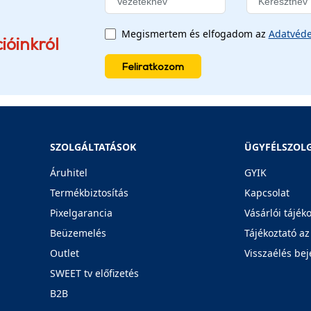
Megismertem és elfogadom az
Adatvéde
ióinkról
Feliratkozom
SZOLGÁLTATÁSOK
ÜGYFÉLSZOL
Áruhitel
GYIK
Termékbiztosítás
Kapcsolat
Pixelgarancia
Vásárlói tájék
Beüzemelés
Tájékoztató az
Outlet
Visszaélés bej
SWEET tv előfizetés
B2B