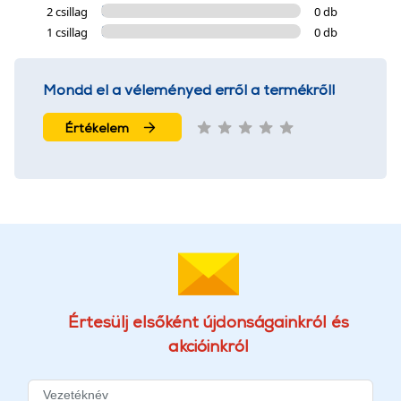
2 csillag
0 db
1 csillag
0 db
Mondd el a véleményed erről a termékről!
Értékelem
Értesülj elsőként újdonságainkról és
akcióinkról