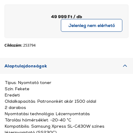
49 999 Ft
/ db
Jelenleg nem elérhető
Cikkszám:
253794
Alaptulajdonságok
Típus: Nyomtató toner
Szín: Fekete
Eredeti
Oldalkapacitás: Patrononkét akár 1500 oldal
2 darabos
Nyomtatási technológia: Lézernyomtatás
Tárolási hőmérséklet: -20-40 °C
Kompatibilis: Samsung Xpress SL-C430W színes
lézernyomtató (SS230C)