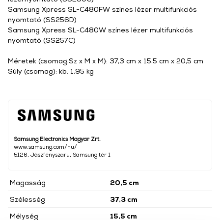
Samsung Xpress SL-C480FW színes lézer multifunkciós
nyomtató (SS256D)
Samsung Xpress SL-C480W színes lézer multifunkciós
nyomtató (SS257C)
Méretek (csomag,Sz x M x M): 37,3 cm x 15,5 cm x 20,5 cm
Súly (csomag): kb. 1,95 kg
Samsung Electronics Magyar Zrt.
www.samsung.com/hu/
5126, Jászfényszaru, Samsung tér 1
Magasság
20,5 cm
Szélesség
37,3 cm
Mélység
15,5 cm