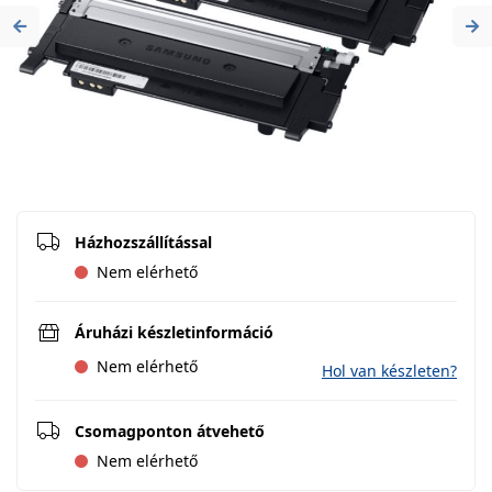
Previous
Ne
Házhozszállítással
Nem elérhető
Áruházi készletinformáció
Nem elérhető
Hol van készleten?
Csomagponton átvehető
Nem elérhető