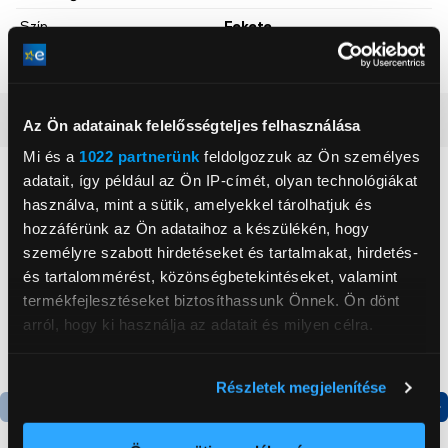
Szín
Fekete
Gyári
Igen
Részletes ismertető
Az Ön adatainak felelősségteljes felhasználása
Mi és a
1022 partnerünk
feldolgozzuk az Ön személyes
Neked ajánljuk
adatait, így például az Ön IP-címét, olyan technológiákat
használva, mint a sütik, amelyekkel tárolhatjuk és
hozzáférünk az Ön adataihoz a készülékén, hogy
személyre szabott hirdetéseket és tartalmakat, hirdetés-
és tartalommérést, közönségbetekintéseket, valamint
termékfejlesztéseket biztosíthassunk Önnek. Ön dönt
arról, hogy ki használja az adatait és milyen célra.
Ha engedélyezi, a következőt is meg szeretnénk tenni:
Részletek megjelenítése
Információgyűjtés az Ön földrajzi
elhelyezkedéséről pár méteres pontossággal
Termék adatlap
Termék adatlap