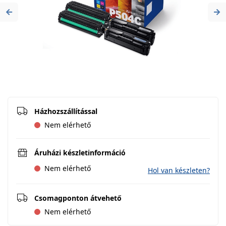
Previous
Ne
Házhozszállítással
Nem elérhető
Áruházi készletinformáció
Nem elérhető
Hol van készleten?
Csomagponton átvehető
Nem elérhető