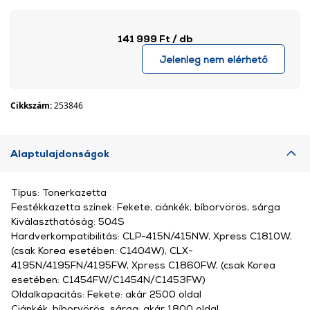
141 999 Ft
/ db
Jelenleg nem elérhető
Cikkszám:
253846
Alaptulajdonságok
Típus: Tonerkazetta
Festékkazetta színek: Fekete, ciánkék, bíborvörös, sárga
Kiválaszthatóság: 504S
Hardverkompatibilitás: CLP-415N/415NW, Xpress C1810W,
(csak Korea esetében: C1404W), CLX-
4195N/4195FN/4195FW, Xpress C1860FW, (csak Korea
esetében: C1454FW/C1454N/C1453FW)
Oldalkapacitás: Fekete: akár 2500 oldal
Ciánkék, bíborvörös, sárga: akár 1800 oldal