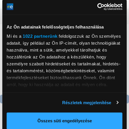
Részletes ismertető
Az Ön adatainak felelősségteljes felhasználása
Neked ajánljuk
Mi és a
1022 partnerünk
feldolgozzuk az Ön személyes
adatait, így például az Ön IP-címét, olyan technológiákat
használva, mint a sütik, amelyekkel tárolhatjuk és
hozzáférünk az Ön adataihoz a készülékén, hogy
személyre szabott hirdetéseket és tartalmakat, hirdetés-
és tartalommérést, közönségbetekintéseket, valamint
termékfejlesztéseket biztosíthassunk Önnek. Ön dönt
arról, hogy ki használja az adatait és milyen célra.
Ha engedélyezi, a következőt is meg szeretnénk tenni:
Részletek megjelenítése
Információgyűjtés az Ön földrajzi
Termék adatlap
Termék adatlap
elhelyezkedéséről pár méteres pontossággal
Az Ön készülékén beazonosítása annak konkrét
Összes süti engedélyezése
Gorenje NRS8182KX Side
Gorenje N619EAXL4
tulajdonságainak (ujjlenyomat) aktív ellenőrzésével