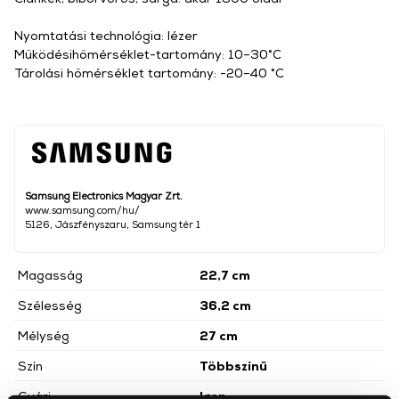
Nyomtatási technológia: lézer
Működésihőmérséklet-tartomány: 10–30°C
Tárolási hőmérséklet tartomány: -20–40 °C
Samsung Electronics Magyar Zrt.
www.samsung.com/hu/
5126, Jászfényszaru, Samsung tér 1
Magasság
22,7 cm
Szélesség
36,2 cm
Mélység
27 cm
Szín
Többszínű
Gyári
Igen