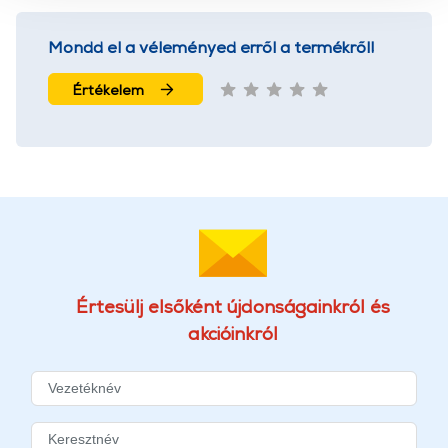
használatával Ön elfogadja a cookie-k használatát.
További információk:
ÁSZF
és
Adatvédelem
Mondd el a véleményed erről a termékről!
Értékelem
Értesülj elsőként újdonságainkról és
akcióinkról