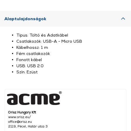
Alaptulajdonságok
Típus: Töltő és Adatkábel
Csatlakozók: USB-A - Micro USB
Kábelhossz: 1 m
Fém csatlakozók
Fonott kábel
USB: USB 2.0
Szín: Ezüst
Orisz Hungary Kft
www.orisz.eu/
office@orisz.eu
2119, Pécel, Határ utca 3