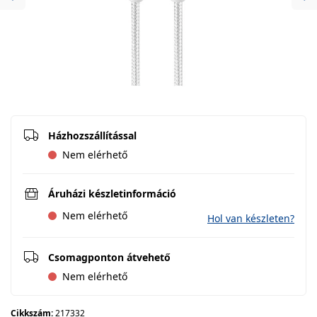
Previous
Ne
Házhozszállítással
Nem elérhető
Áruházi készletinformáció
Nem elérhető
Hol van készleten?
Csomagponton átvehető
Nem elérhető
Cikkszám:
217332