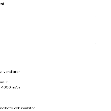
ető
i ventilátor
ma: 3
a: 4000 mAh
ználható akkumulátor