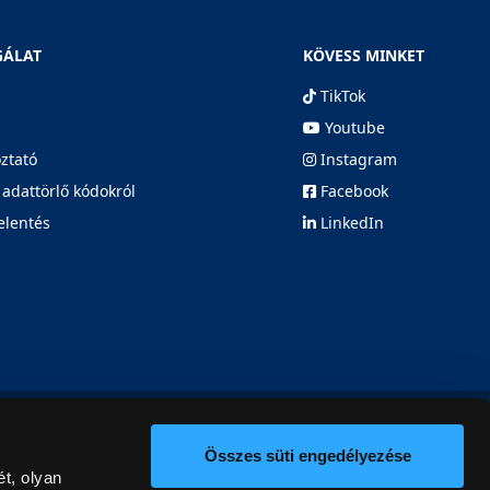
GÁLAT
KÖVESS MINKET
TikTok
Youtube
oztató
Instagram
 adattörlő kódokról
Facebook
elentés
LinkedIn
Összes süti engedélyezése
t, olyan