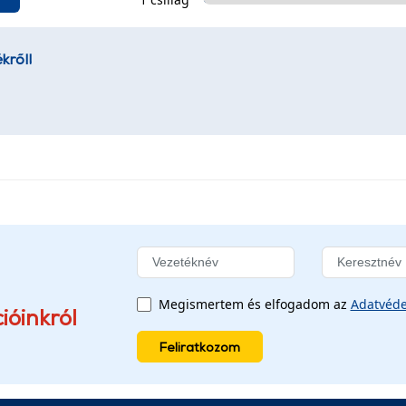
kről!
Megismertem és elfogadom az
Adatvéde
ióinkról
Feliratkozom