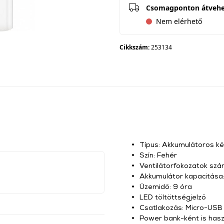
Csomagponton átveh
Nem elérhető
Cikkszám:
253134
Típus: Akkumulátoros kéz
Szín: Fehér
Ventilátorfokozatok szá
Akkumulátor kapacitás
Üzemidő: 9 óra
LED töltöttségjelző
Csatlakozás: Micro-USB
Power bank-ként is has