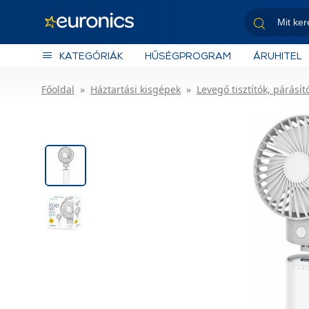
KATEGÓRIÁK
HŰSÉGPROGRAM
ÁRUHITEL
Főoldal
Háztartási kisgépek
Levegő tisztítók, párásít