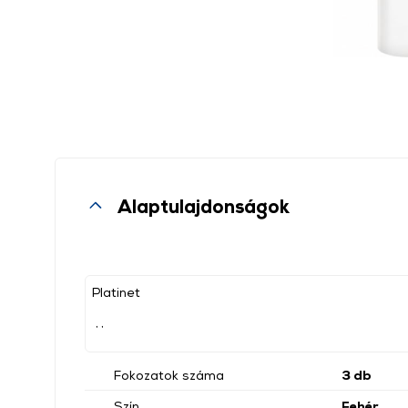
Alaptulajdonságok
Platinet
, ,
Fokozatok száma
3 db
Szín
Fehér