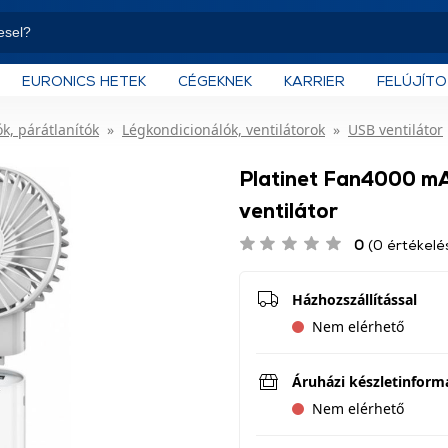
EURONICS HETEK
CÉGEKNEK
KARRIER
FELÚJÍT
ók, párátlanítók
Légkondicionálók, ventilátorok
USB ventilátor
Platinet Fan4000 mA
ventilátor
0
(0 értékelé
Házhozszállítással
Nem elérhető
Áruházi készletinform
Nem elérhető