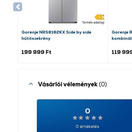
Termék adatlap
Gorenje NRS8182KX Side by side
Gorenje 
hűtőszekrény
kombinál
199 999 Ft
119 999
Vásárlói vélemények
(0)
0
0 értékelés