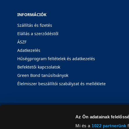
INFORMÁCIÓK
Szállítás és fizetés
Elállás a szerződéstől
ÁSZF
Adatkezelés
Hűségprogram feltételek és adatkezelés
Befektetői kapcsolatok
Green Bond tanúsítványok
Élelmiszer beszállítói szabályzat és melléklete
Az Ön adatainak felelőssé
Mi és a
1022 partnerünk
f