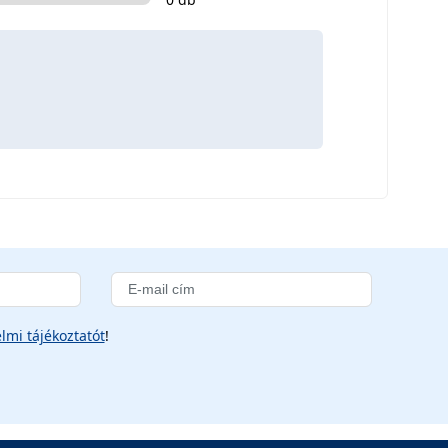
lmi tájékoztatót
!