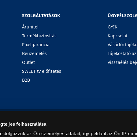
SZOLGÁLTATÁSOK
ÜGYFÉLSZOL
Áruhitel
GYIK
Termékbiztosítás
Kapcsolat
Pixelgarancia
Vásárlói tájék
Beüzemelés
Tájékoztató az
Outlet
Visszaélés bej
SWEET tv előfizetés
B2B
Rólunk
Karrier
Üzleteink
Blog
gteljes felhasználása
eldolgozzuk az Ön személyes adatait, így például az Ön IP-címé