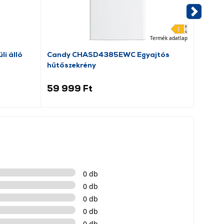
Termék adatlap
li álló
Candy CHASD4385EWC Egyajtós
Senco
hűtőszekrény
59 999 Ft
16 9
0 db
0 db
0 db
0 db
0 db