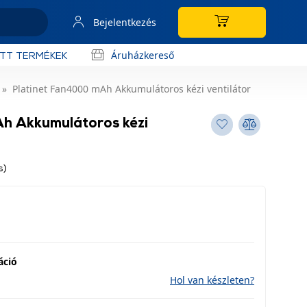
Bejelentkezés
Áruházkereső
OTT TERMÉKEK
Platinet Fan4000 mAh Akkumulátoros kézi ventilátor
h Akkumulátoros kézi
s)
áció
Hol van készleten?