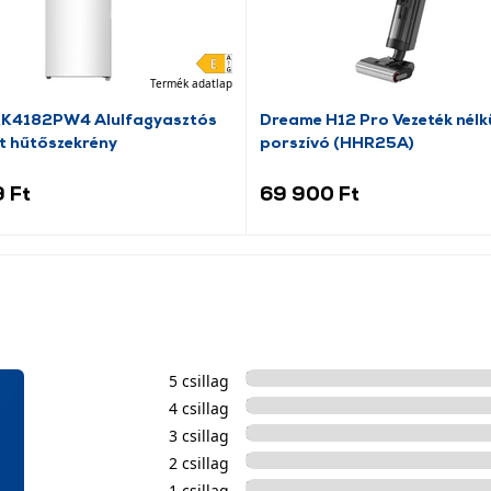
Termék adatlap
RK4182PW4 Alulfagyasztós
Dreame H12 Pro Vezeték nélkü
t hűtőszekrény
porszívó (HHR25A)
 Ft
69 900 Ft
5 csillag
4 csillag
3 csillag
2 csillag
1 csillag