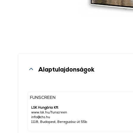
Alaptulajdonságok
FUNSCREEN
LSK Hungária Kft
www.lsk.hu/funscreen
info@chs.hu
1118, Budapest, Beregszász út 55b