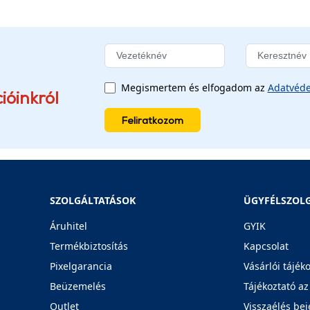
Megismertem és elfogadom az
Adatvéde
ióinkról
Feliratkozom
SZOLGÁLTATÁSOK
ÜGYFÉLSZOL
Áruhitel
GYIK
Termékbiztosítás
Kapcsolat
Pixelgarancia
Vásárlói tájék
Beüzemelés
Tájékoztató az
Outlet
Visszaélés bej