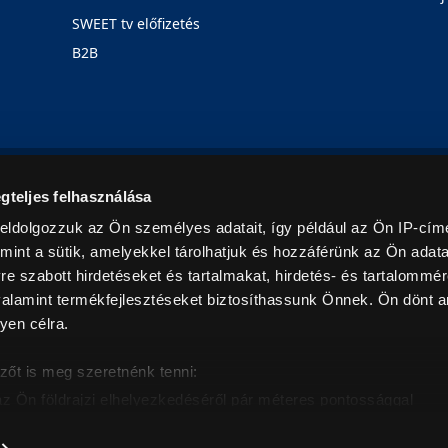
SWEET tv előfizetés
B2B
Rólunk
Karrier
Üzleteink
Blog
gteljes felhasználása
eldolgozzuk az Ön személyes adatait, így például az Ön IP-címé
mint a sütik, amelyekkel tárolhatjuk és hozzáférünk az Ön adat
e szabott hirdetéseket és tartalmakat, hirdetés- és tartalommér
alamint termékfejlesztéseket biztosíthassunk Önnek. Ön dönt ar
yen célra.
© 2026. Minden jog fenntartva! Euronics Műszaki Áruházlánc
zőt is meg szeretnénk tenni:
az Ön földrajzi elhelyezkedéséről pár méteres pontossággal
eazonosítása annak konkrét tulajdonságainak (ujjlenyomat) akt
intban értendők és az ÁFA-t tartalmazzák. Csak háztartásban használatos mennyiségeket szolg