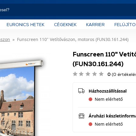
EURONICS HETEK
CÉGEKNEK
KARRIER
FELÚJÍT
ászon
Funscreen 110" Vetítővászon, motoros (FUN30.161.244)
Funscreen 110" Vetí
(FUN30.161.244)
0
(0 értékelé
Házhozszállítással
Nem elérhető
Áruházi készletinform
Nem elérhető