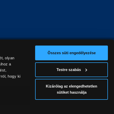
Összes süti engedélyezése
t, olyan
aihoz a
Testre szabás
ést,
ról, hogy ki
Kizárólag az elengedhetetlen
sütiket használja
ív
álunk ki. A