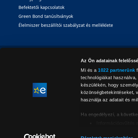
Befektetői kapcsolatok
Green Bond tanúsítványok
Élelmiszer beszállítói szabályzat és melléklete
Az Ön adatainak felelőssé
Mi és a
1022 partnerünk
f
technológiákat használva, 
készülékén, hogy személyr
közönségbetekintéseket, v
használja az adatait és mil
Ha engedélyezi, a követke
Információgyűjtés 
Az Ön készülékén b
Áraink for
ellenőrzésével