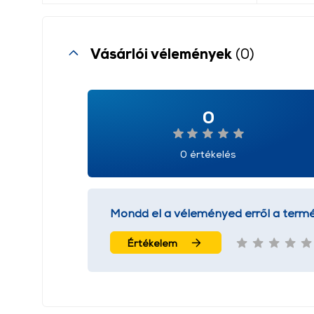
Vásárlói vélemények
(0)
0
0 értékelés
Mondd el a véleményed erről a termé
Értékelem