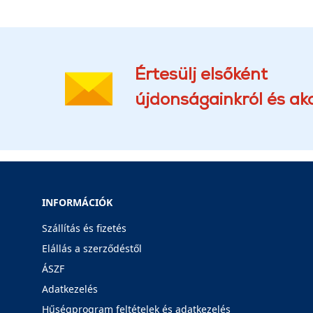
Értesülj elsőként
újdonságainkról és akc
INFORMÁCIÓK
Szállítás és fizetés
Elállás a szerződéstől
ÁSZF
Adatkezelés
Hűségprogram feltételek és adatkezelés