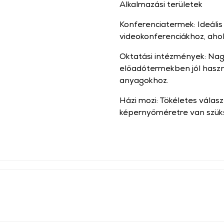
Alkalmazási területek
Konferenciatermek: Ideális
videokonferenciákhoz, ahol
Oktatási intézmények: Na
előadótermekben jól haszn
anyagokhoz.
Házi mozi: Tökéletes válas
képernyőméretre van szük