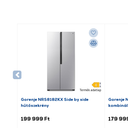
Termék adatlap
Gorenje NRS8182KX Side by side
Gorenje 
hűtőszekrény
kombinál
199 999 Ft
179 99