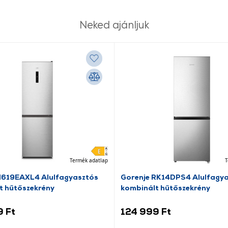
Neked ajánljuk
Termék adatlap
T
N619EAXL4 Alulfagyasztós
Gorenje RK14DPS4 Alulfagy
t hűtőszekrény
kombinált hűtőszekrény
9 Ft
124 999 Ft