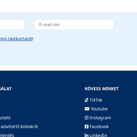
lmi tájékoztatót
!
GÁLAT
KÖVESS MINKET
TikTok
Youtube
oztató
Instagram
 adattörlő kódokról
Facebook
elentés
LinkedIn