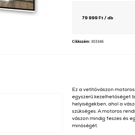
79 999 Ft
/ db
Cikkszám:
303346
Ez a vetítővászon motoros
egyszerű kezelhetőséget b
helyiségekben, ahol a vász
szükséges. A motoros rends
vászon mindig feszes és eg
minőségét.