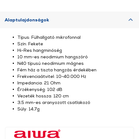
Alaptulajdonságok
Típus: Fülhallgató mikrofonnal
Szín: Fekete
Hi-Res hangminőség
10 mm-es neodimium hangszóró
N40 típusú neodímium mágnes
Fém ház a tiszta hangzás érdekében
Frekvenciaátvitel: 10-40.000 Hz
Impedancia: 21 Ohm
Érzékenység: 102 dB
Vezeték hossza: 120 cm
3,5 mm-es aranyozott csatlakozó
Súly: 14,7g