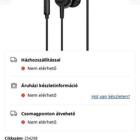
Previous
Ne
Házhozszállítással
Nem elérhető
Áruházi készletinformáció
Nem elérhető
Hol van készleten?
Csomagponton átvehető
Nem elérhető
Cikkszám:
254298