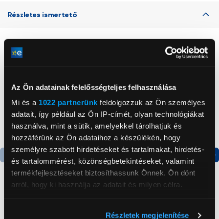
Részletes ismertető
Neked ajánljuk
Az Ön adatainak felelősségteljes felhasználása
Mi és a
1022 partnerünk
feldolgozzuk az Ön személyes
adatait, így például az Ön IP-címét, olyan technológiákat
használva, mint a sütik, amelyekkel tárolhatjuk és
hozzáférünk az Ön adataihoz a készülékén, hogy
személyre szabott hirdetéseket és tartalmakat, hirdetés-
és tartalommérést, közönségbetekintéseket, valamint
Termék adatlap
Termék adatlap
termékfejlesztéseket biztosíthassunk Önnek. Ön dönt
arról, hogy ki használja az adatait és milyen célra.
Gorenje NRS8182KX Side
Gorenje N619EAXL4
Ha engedélyezi, a következőt is meg szeretnénk tenni:
by side hűtőszekrény
Alulfagyasztós
Részletek megjelenítése