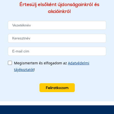
Értesülj elsőként újdonságainkról és
akcióinkról
Megismertem és elfogadom az
Adatvédelmi
tájékoztatót
!
Feliratkozom