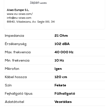
Aiwa Europe S.L.
www.eu-aiwa.com/
info@eu-aiwa.com
8840, Viladecans, Av. Segle XXI, 34
Impedancia
21 Ohm
Érzékenység
102 dBA
Max. frekvencia
40 000 Hz
Min. frekvencia
10 Hz
Mikrofon
Igen
Kábel hossza
120 cm
Szín
Fekete
Fejhallgató típus
Fülhallgató
Adatátvitel
Vezetékes