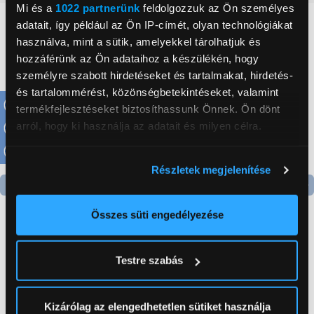
Mi és a
1022 partnerünk
feldolgozzuk az Ön személyes
adatait, így például az Ön IP-címét, olyan technológiákat
Neked ajánljuk
használva, mint a sütik, amelyekkel tárolhatjuk és
hozzáférünk az Ön adataihoz a készülékén, hogy
személyre szabott hirdetéseket és tartalmakat, hirdetés-
és tartalommérést, közönségbetekintéseket, valamint
termékfejlesztéseket biztosíthassunk Önnek. Ön dönt
arról, hogy ki használja az adatait és milyen célra.
Ha engedélyezi, a következőt is meg szeretnénk tenni:
Részletek megjelenítése
Információgyűjtés az Ön földrajzi
elhelyezkedéséről pár méteres pontossággal
Az Ön készülékén beazonosítása annak konkrét
Összes süti engedélyezése
tulajdonságainak (ujjlenyomat) aktív ellenőrzésével
Tudjon meg többet személyes adatainak feldolgozási
Panasonic HC-VX3E-K
Testre szabás
módjairól és adja meg preferenciáit a
Részletek
4K kamera
pontban
. Bármikor módosíthatja vagy visszavonhatja a
299 999 Ft
Sütinyilatkozathoz való hozzájárulását.
Kizárólag az elengedhetetlen sütiket használja