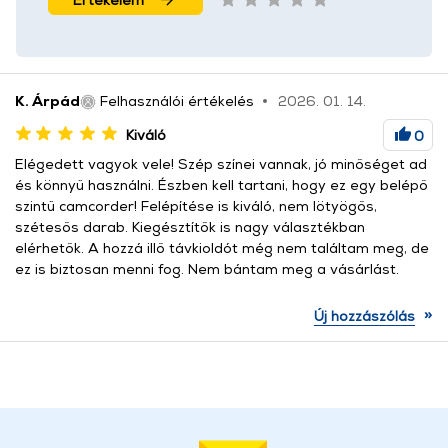
K. Árpád
Felhasználói értékelés
2026. 01. 14.
Kiváló
0
Elégedett vagyok vele! Szép színei vannak, jó minőséget ad
és könnyű használni. Észben kell tartani, hogy ez egy belépő
szintű camcorder! Felépítése is kiváló, nem lötyögős,
szétesős darab. Kiegésztítők is nagy választékban
elérhetők. A hozzá illő távkioldót még nem találtam meg, de
ez is biztosan menni fog. Nem bántam meg a vásárlást.
»
Új hozzászólás