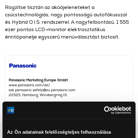
Rögzítse tisztán az akciójeleneteket a
csúcstechnológiás, nagy pontosságú autofókusszal
és Hybrid O.I.S. rendszerrel. A nagyfelbontású, 1 555
ezer pontos LCD-monitor elektrosztatikus
érintőpanelje egyszerű menüválasztást biztosít.
Panasonic Marketing Europe GmbH
www.panasonic.com/de/
ask.panasonic.safety@eu.panasonic.com
22525, Hamburg, Winsbergring 15
Súly
431 g
Részletes ismertető
Az Ön adatainak felelősségteljes felhasználása