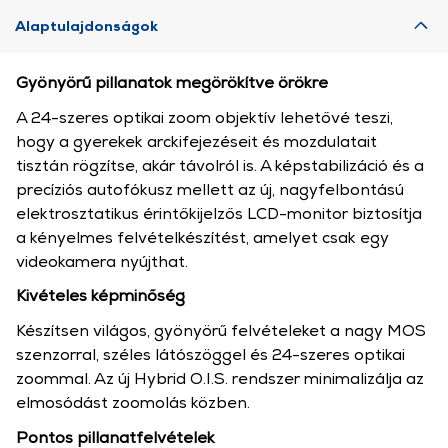
Alaptulajdonságok
Gyönyörű pillanatok megörökítve örökre
A 24-szeres optikai zoom objektív lehetővé teszi,
hogy a gyerekek arckifejezéseit és mozdulatait
tisztán rögzítse, akár távolról is. A képstabilizáció és a
precíziós autofókusz mellett az új, nagyfelbontású
elektrosztatikus érintőkijelzős LCD-monitor biztosítja
a kényelmes felvételkészítést, amelyet csak egy
videokamera nyújthat.
Kivételes képminőség
Készítsen világos, gyönyörű felvételeket a nagy MOS
szenzorral, széles látószöggel és 24-szeres optikai
zoommal. Az új Hybrid O.I.S. rendszer minimalizálja az
elmosódást zoomolás közben.
Pontos pillanatfelvételek