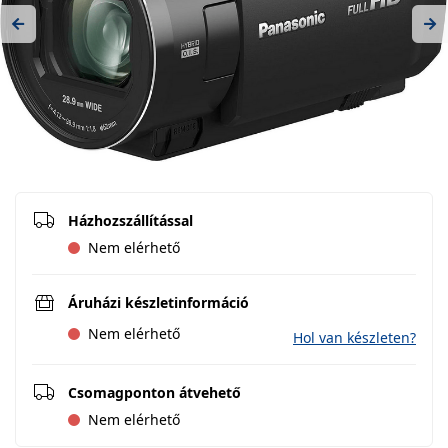
Previous
Ne
Házhozszállítással
Nem elérhető
Áruházi készletinformáció
Nem elérhető
Hol van készleten?
Csomagponton átvehető
Nem elérhető