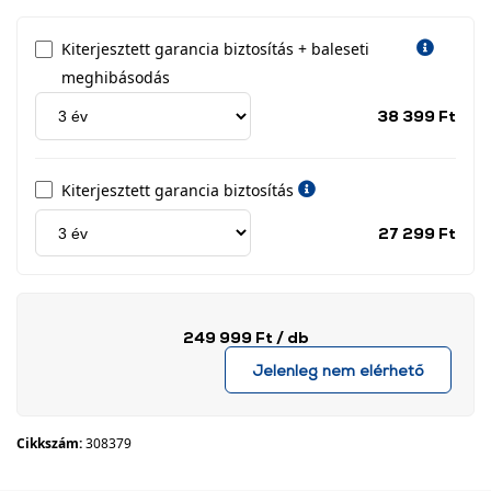
Kiterjesztett garancia biztosítás + baleseti
meghibásodás
Jótá
38 399 Ft
idős
címk
Kiterjesztett garancia biztosítás
Jótá
27 299 Ft
idős
címk
249 999 Ft
/ db
Jelenleg nem elérhető
Cikkszám:
308379