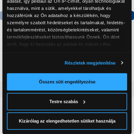
adatait, így például az Ön IP-címét, olyan technológiákat
használva, mint a sütik, amelyekkel tárolhatjuk és
hozzáférünk az Ön adataihoz a készülékén, hogy
személyre szabott hirdetéseket és tartalmakat, hirdetés-
Termék adatlap
Termék adatlap
és tartalommérést, közönségbetekintéseket, valamint
termékfejlesztéseket biztosíthassunk Önnek. Ön dönt
arról, hogy ki használja az adatait és milyen célra.
Gorenje NRS8182KX Side
Gorenje N619EAXL4
by side hűtőszekrény
Alulfagyasztós
kombinált hűtőszekrény
Ha engedélyezi, a következőt is meg szeretnénk tenni:
Részletek megjelenítése
199 999 Ft
179 999 Ft
Információgyűjtés az Ön földrajzi
elhelyezkedéséről pár méteres pontossággal
Az Ön készülékén beazonosítása annak konkrét
Összes süti engedélyezése
tulajdonságainak (ujjlenyomat) aktív ellenőrzésével
Vásárlói vélemények
(0)
Tudjon meg többet személyes adatainak feldolgozási
Testre szabás
módjairól és adja meg preferenciáit a
Részletek
pontban
. Bármikor módosíthatja vagy visszavonhatja a
0
Sütinyilatkozathoz való hozzájárulását.
Kizárólag az elengedhetetlen sütiket használja
0 értékelés
Az Eunonics.hu webáruházunk ún. süti vagy cookie file-