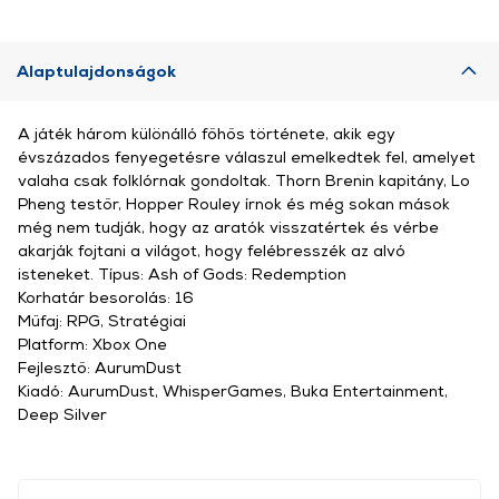
Alaptulajdonságok
A játék három különálló főhős története, akik egy
évszázados fenyegetésre válaszul emelkedtek fel, amelyet
valaha csak folklórnak gondoltak. Thorn Brenin kapitány, Lo
Pheng testőr, Hopper Rouley írnok és még sokan mások
még nem tudják, hogy az aratók visszatértek és vérbe
akarják fojtani a világot, hogy felébresszék az alvó
isteneket. Típus: Ash of Gods: Redemption
Korhatár besorolás: 16
Műfaj: RPG, Stratégiai
Platform: Xbox One
Fejlesztő: AurumDust
Kiadó: AurumDust, WhisperGames, Buka Entertainment,
Deep Silver