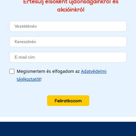
Értesülj elsőként újdonságainkról és
akcióinkról
Megismertem és elfogadom az
Adatvédelmi
tájékoztatót
!
Feliratkozom