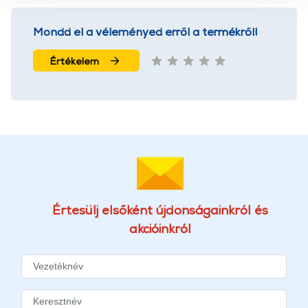
használatával Ön elfogadja a cookie-k használatát.
További információk:
ÁSZF
és
Adatvédelem
Mondd el a véleményed erről a termékről!
Értékelem
Értesülj elsőként újdonságainkról és
akcióinkról