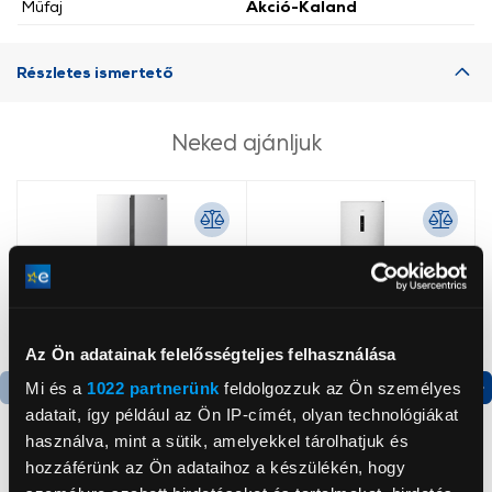
Műfaj
Akció-Kaland
Részletes ismertető
Neked ajánljuk
Az Ön adatainak felelősségteljes felhasználása
Mi és a
1022 partnerünk
feldolgozzuk az Ön személyes
adatait, így például az Ön IP-címét, olyan technológiákat
Termék adatlap
Termék adatlap
használva, mint a sütik, amelyekkel tárolhatjuk és
hozzáférünk az Ön adataihoz a készülékén, hogy