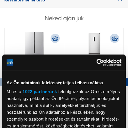
Neked ajánljuk
Az Ön adatainak felelősségteljes felhasználása
Termék adatlap
Termék adatlap
Mi és a
1022 partnerünk
feldolgozzuk az Ön személyes
adatait, így például az Ön IP-címét, olyan technológiákat
használva, mint a sütik, amelyekkel tárolhatjuk és
Gorenje NRS8182KX Side
Gorenje N619EAXL4
hozzáférünk az Ön adataihoz a készülékén, hogy
by side hűtőszekrény
Alulfagyasztós
személyre szabott hirdetéseket és tartalmakat, hirdetés-
kombinált hűtőszekrény
és tartalommérést, közönségbetekintéseket, valamint