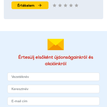
További információk:
ÁSZF
és
Adatvédelem
Értékelem
Értesülj elsőként újdonságainkról és
akcióinkról