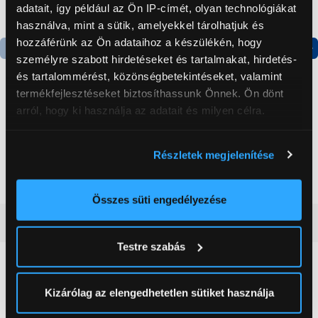
adatait, így például az Ön IP-címét, olyan technológiákat
használva, mint a sütik, amelyekkel tárolhatjuk és
hozzáférünk az Ön adataihoz a készülékén, hogy
személyre szabott hirdetéseket és tartalmakat, hirdetés-
Termék adatlap
Termék adatlap
és tartalommérést, közönségbetekintéseket, valamint
termékfejlesztéseket biztosíthassunk Önnek. Ön dönt
arról, hogy ki használja az adatait és milyen célra.
Gorenje NRS8182KX Side
Gorenje N619EAXL4
by side hűtőszekrény
Alulfagyasztós
Ha engedélyezi, a következőt is meg szeretnénk tenni:
kombinált hűtőszekrény
Részletek megjelenítése
199 999 Ft
179 999 Ft
Információgyűjtés az Ön földrajzi
elhelyezkedéséről pár méteres pontossággal
Az Ön készülékén beazonosítása annak konkrét
Összes süti engedélyezése
tulajdonságainak (ujjlenyomat) aktív ellenőrzésével
Vásárlói vélemények
(0)
Tudjon meg többet személyes adatainak feldolgozási
Testre szabás
módjairól és adja meg preferenciáit a
Részletek
pontban
. Bármikor módosíthatja vagy visszavonhatja a
0
Sütinyilatkozathoz való hozzájárulását.
Kizárólag az elengedhetetlen sütiket használja
0 értékelés