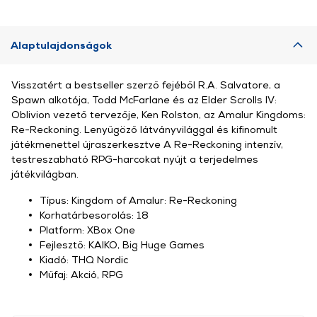
Alaptulajdonságok
Visszatért a bestseller szerző fejéből R.A. Salvatore, a
Spawn alkotója, Todd McFarlane és az Elder Scrolls IV:
Oblivion vezető tervezője, Ken Rolston, az Amalur Kingdoms:
Re-Reckoning. Lenyűgöző látványvilággal és kifinomult
játékmenettel újraszerkesztve A Re-Reckoning intenzív,
testreszabható RPG-harcokat nyújt a terjedelmes
játékvilágban.
Típus: Kingdom of Amalur: Re-Reckoning
Korhatárbesorolás: 18
Platform: XBox One
Fejlesztő: KAIKO, Big Huge Games
Kiadó: THQ Nordic
Műfaj: Akció, RPG