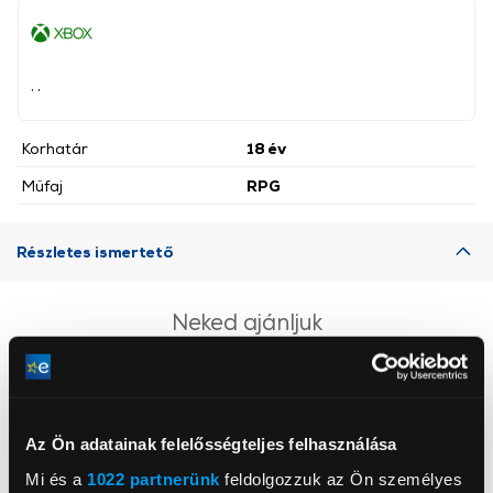
, ,
Korhatár
18 év
Műfaj
RPG
Részletes ismertető
Neked ajánljuk
Az Ön adatainak felelősségteljes felhasználása
Mi és a
1022 partnerünk
feldolgozzuk az Ön személyes