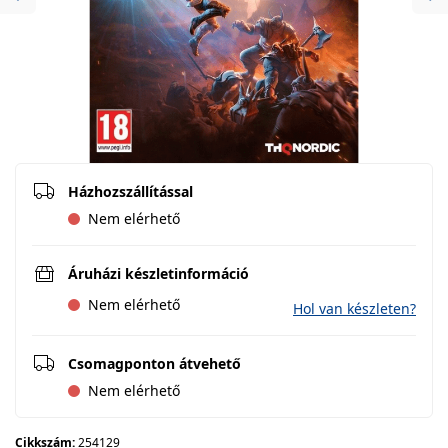
Previous
Ne
Házhozszállítással
Nem elérhető
Áruházi készletinformáció
Nem elérhető
Hol van készleten?
Csomagponton átvehető
Nem elérhető
Cikkszám:
254129