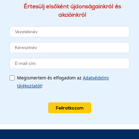
Értesülj elsőként újdonságainkról és
akcióinkról
Megismertem és elfogadom az
Adatvédelmi
tájékoztatót
!
Feliratkozom