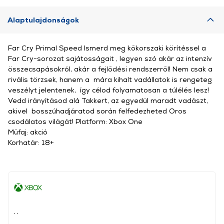
Alaptulajdonságok
Far Cry Primal Speed Ismerd meg kőkorszaki körítéssel a
Far Cry-sorozat sajátosságait , legyen szó akár az intenzív
összecsapásokról, akár a fejlődési rendszerről! Nem csak a
rivális törzsek, hanem a mára kihalt vadállatok is rengeteg
veszélyt jelentenek, így célod folyamatosan a túlélés lesz!
Vedd irányításod alá Takkert, az egyedül maradt vadászt,
akivel bosszúhadjáratod során felfedezheted Oros
csodálatos világát! Platform: Xbox One
Műfaj: akció
Korhatár: 18+
, ,