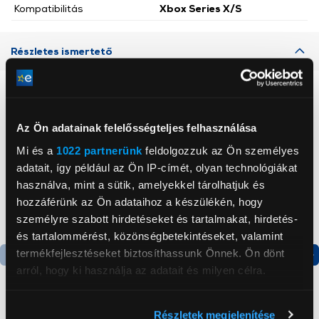
Kompatibilitás
Xbox Series X/S
Részletes ismertető
Neked ajánljuk
Az Ön adatainak felelősségteljes felhasználása
Mi és a
1022 partnerünk
feldolgozzuk az Ön személyes
adatait, így például az Ön IP-címét, olyan technológiákat
használva, mint a sütik, amelyekkel tárolhatjuk és
hozzáférünk az Ön adataihoz a készülékén, hogy
személyre szabott hirdetéseket és tartalmakat, hirdetés-
és tartalommérést, közönségbetekintéseket, valamint
termékfejlesztéseket biztosíthassunk Önnek. Ön dönt
arról, hogy ki használja az adatait és milyen célra.
Termék adatlap
Termék adatlap
Ha engedélyezi, a következőt is meg szeretnénk tenni:
Részletek megjelenítése