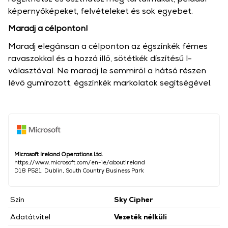
képernyőképeket, felvételeket és sok egyebet.
Maradj a célponton!
Maradj elegánsan a célponton az égszínkék fémes
ravaszokkal és a hozzá illő, sötétkék díszítésű l-
választóval. Ne maradj le semmiről a hátsó részen
lévő gumírozott, égszínkék markolatok segítségével.
Microsoft Ireland Operations Ltd.
https://www.microsoft.com/en-ie/aboutireland
D18 P521, Dublin, South Country Business Park
Szín
Sky Cipher
Adatátvitel
Vezeték nélküli