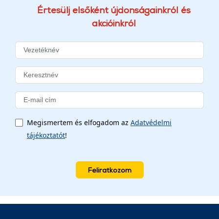
Értesülj elsőként újdonságainkról és
akcióinkról
Megismertem és elfogadom az
Adatvédelmi
tájékoztatót
!
Feliratkozom