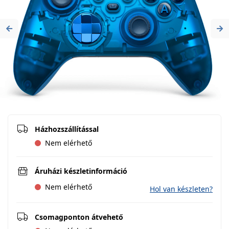
Previous
Ne
Házhozszállítással
Nem elérhető
Áruházi készletinformáció
Nem elérhető
Hol van készleten?
Csomagponton átvehető