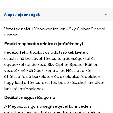
Alaptulajdonságok
Vezeték nélküli Xbox-kontroller – Sky Cipher Special
Edition
Emeld magasabb szintre a játékélményt!
Fedezd fel a titkokat az átlátszó kék kivitelű,
ezüstszínű belsővel, fémes tulajdonságokkal és
egybekkel rendelkező Sky Cipher Special Edition
vezeték nélküli Xbox-kontroller. Nézz át a kék,
átlátszó felső burkolaton és az oldalsó fedeleken,
hogy lásd a fémes, ezüstös belső részeket, amelyek
belülről átfénylenek.
Dedikált megosztás gomb
A Megosztás gomb segítségével könnyedén
rögzíthetsz és oszthatsz meg tartalmakat, például