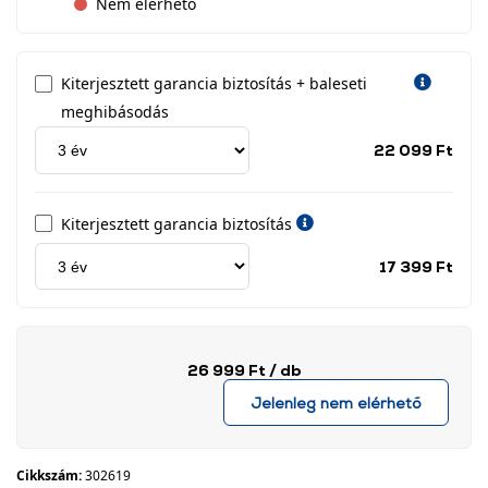
Nem elérhető
Kiterjesztett garancia biztosítás + baleseti
meghibásodás
Jótá
22 099 Ft
idős
címk
Kiterjesztett garancia biztosítás
Jótá
17 399 Ft
idős
címk
26 999 Ft
/ db
Jelenleg nem elérhető
Cikkszám:
302619