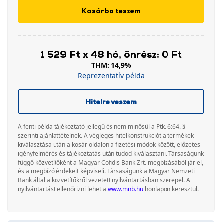
Kosárba teszem
1 529 Ft x 48 hó, önrész: 0 Ft
THM: 14,9%
Reprezentatív példa
Hitelre veszem
A fenti példa tájékoztató jellegű és nem minősül a Ptk. 6:64. §
szerinti ajánlattételnek. A végleges hitelkonstrukciót a termékek
kiválasztása után a kosár oldalon a fizetési módok között, előzetes
igényfelmérés és tájékoztatás után tudod kiválasztani. Társaságunk
függő közvetítőként a Magyar Cofidis Bank Zrt. megbízásából jár el,
és a megbízó érdekeit képviseli. Társaságunk a Magyar Nemzeti
Bank által a közvetítőkről vezetett nyilvántartásban szerepel. A
nyilvántartást ellenőrizni lehet a
www.mnb.hu
honlapon keresztül.