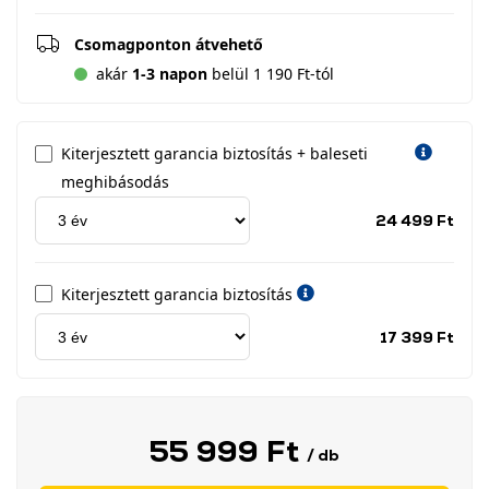
Csomagponton átvehető
akár
1-3 napon
belül 1 190 Ft-tól
Kiterjesztett garancia biztosítás + baleseti
meghibásodás
Jótá
24 499 Ft
idős
címk
Kiterjesztett garancia biztosítás
Jótá
17 399 Ft
idős
címk
55 999 Ft
/ db