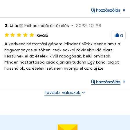
»
Új hozzászólás
G. Lilla
Felhasználói értékelés
2022. 10. 26.
Kiváló
0
A kedvenc háztartási gépem. Mindent sütök benne amit a
hagyományos sütőben, csak sokkal rövidebb idő alatt
készülnek el az ételek, kívül ropogósak, belül omlósak.
Minden háztartásba csak ajánlani tudom! Egy kanál olajat
használok, az ételek ízét nem nyomja el az olaj íze.
»
Új hozzászólás
További válaszok