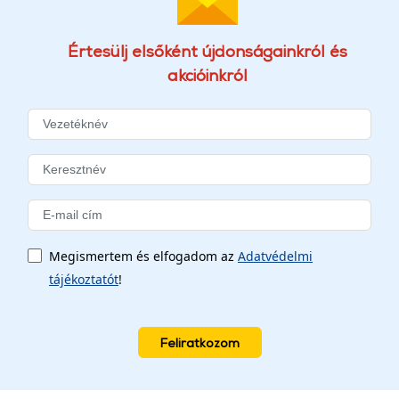
Értesülj elsőként újdonságainkról és
akcióinkról
Megismertem és elfogadom az
Adatvédelmi
tájékoztatót
!
Feliratkozom