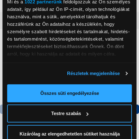
Űrtartalom
4,2 l
Mi és a
1022 partnerünk
feldolgozzuk az Ön személyes
adatait, így például az Ön IP-címét, olyan technológiákat
használva, mint a sütik, amelyekkel tárolhatjuk és
Részletes ismertető
hozzáférünk az Ön adataihoz a készülékén, hogy
személyre szabott hirdetéseket és tartalmakat, hirdetés-
Neked ajánljuk
és tartalommérést, közönségbetekintéseket, valamint
termékfejlesztéseket biztosíthassunk Önnek. Ön dönt
arról, hogy ki használja az adatait és milyen célra.
Ha engedélyezi, a következőt is meg szeretnénk tenni:
Részletek megjelenítése
Információgyűjtés az Ön földrajzi
elhelyezkedéséről pár méteres pontossággal
Az Ön készülékén beazonosítása annak konkrét
Összes süti engedélyezése
tulajdonságainak (ujjlenyomat) aktív ellenőrzésével
Tudjon meg többet személyes adatainak feldolgozási
Testre szabás
módjairól és adja meg preferenciáit a
Részletek
Termék adatlap
Termék adatlap
pontban
. Bármikor módosíthatja vagy visszavonhatja a
Sütinyilatkozathoz való hozzájárulását.
Kizárólag az elengedhetetlen sütiket használja