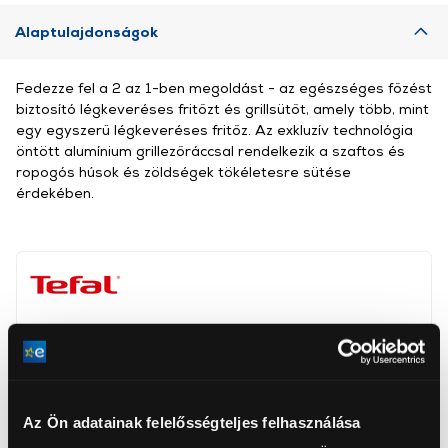
Alaptulajdonságok
Fedezze fel a 2 az 1-ben megoldást - az egészséges főzést
biztosító légkeveréses fritőzt és grillsütőt, amely több, mint
egy egyszerű légkeveréses fritőz. Az exkluzív technológia
öntött alumínium grillezőráccsal rendelkezik a szaftos és
ropogós húsok és zöldségek tökéletesre sütése
érdekében.
Groupe SEB Central Europe Kft.
www.tefal.hu
2040, Budaörs, Puskás Tivadar 14 C/C
Szín
Fekete
Az Ön adatainak felelősségteljes felhasználása