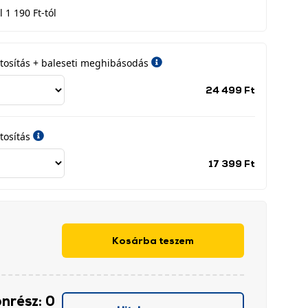
 1 190 Ft-tól
iztosítás + baleseti meghibásodás
Jótállási
24 499 Ft
időszak
címke
tosítás
Jótállási
17 399 Ft
időszak
címke
Kosárba teszem
önrész: 0