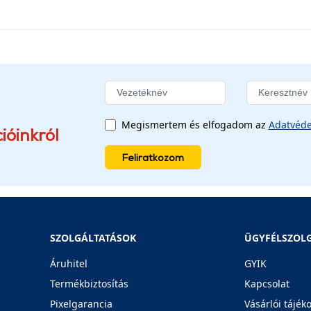
Megismertem és elfogadom az
Adatvéde
ióinkról
Feliratkozom
SZOLGÁLTATÁSOK
ÜGYFÉLSZOL
Áruhitel
GYIK
Termékbiztosítás
Kapcsolat
Pixelgarancia
Vásárlói tájék