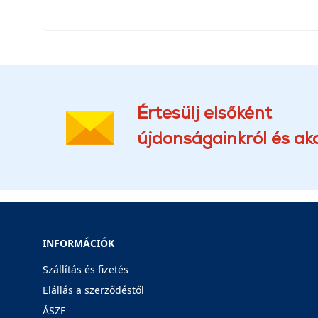
Értesülj elsőként
újdonságainkról és akc
INFORMÁCIÓK
Szállítás és fizetés
Elállás a szerződéstől
ÁSZF