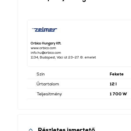
Orbico Hungary Kft.
www.orbico.com
info.hu@orbico.com
1134, Budapest, Váci út 23-27. 8. emelet
Szín
Fekete
Űrtartalom
12 l
Teljesítmény
1 700 W
Részletes ismertető