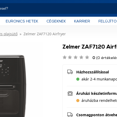
EURONICS HETEK
CÉGEKNEK
KARRIER
FELÚJÍT
és olajsütő
Zelmer ZAF7120 Airfryer
Zelmer ZAF7120 Airf
0
(0 értékelé
Házhozszállítással
akár 2-4 munkanapon
Áruházi készletinform
áruházba rendelhet
Csomagponton átveh