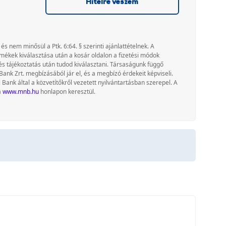
Hitelre veszem
 és nem minősül a Ptk. 6:64. § szerinti ajánlattételnek. A
rmékek kiválasztása után a kosár oldalon a fizetési módok
és tájékoztatás után tudod kiválasztani. Társaságunk függő
Bank Zrt. megbízásából jár el, és a megbízó érdekeit képviseli.
nk által a közvetítőkről vezetett nyilvántartásban szerepel. A
a
www.mnb.hu
honlapon keresztül.