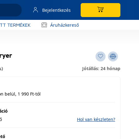
Bejelentkezés
Áruházkereső
OTT TERMÉKEK
ryer
Jótállás: 24 hónap
s)
 belül, 1 990 Ft-tól
áció
ő
Hol van készleten?
ető