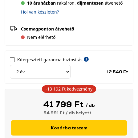
10 áruházban
raktáron,
díjmentesen
átvehető
Hol van készleten?
Csomagponton átvehető
Nem elérhető
Kiterjesztett garancia biztosítás
Jótá
12 540 Ft
idős
címk
-13 192 Ft
kedvezmény
41 799 Ft
/ db
54 991 Ft
/ db
helyett
Kosárba teszem