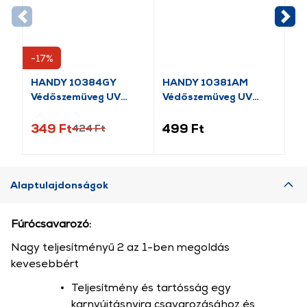
-17%
-1
HANDY 10384GY
HANDY 10381AM
HA
Védőszemüveg UV
Védőszemüveg UV
Sz
védős
védős
be
349 Ft
499 Ft
59
424 Ft
Alaptulajdonságok
Fúrócsavarozó:
Nagy teljesítményű 2 az 1-ben megoldás
kevesebbért
Teljesítmény és tartósság egy
karnyújtásnyira csavarozásához és