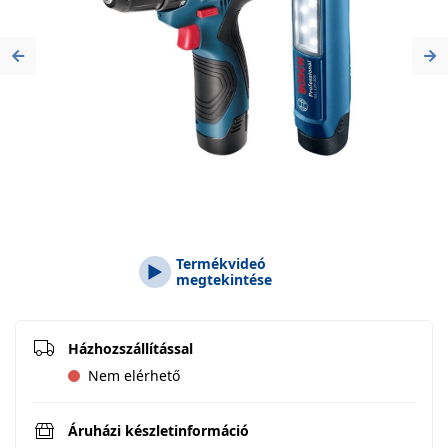
Previous
Ne
Termékvideó
megtekintése
Házhozszállítással
Nem elérhető
Áruházi készletinformáció