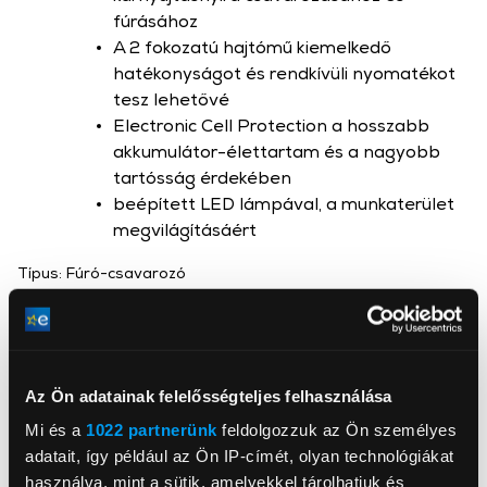
fúrásához
A 2 fokozatú hajtómű kiemelkedő
hatékonyságot és rendkívüli nyomatékot
tesz lehetővé
Electronic Cell Protection a hosszabb
akkumulátor-élettartam és a nagyobb
tartósság érdekében
beépített LED lámpával, a munkaterület
megvilágításáért
Típus: Fúró-csavarozó
Bosch GSR 120-LI használati útmutató
Az Ön adatainak felelősségteljes felhasználása
Mi és a
1022 partnerünk
feldolgozzuk az Ön személyes
adatait, így például az Ön IP-címét, olyan technológiákat
használva, mint a sütik, amelyekkel tárolhatjuk és