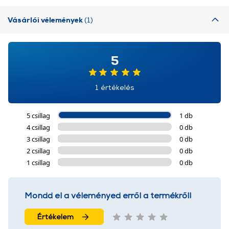
Vásárlói vélemények
(1)
5
1 értékelés
5 csillag
1 db
4 csillag
0 db
3 csillag
0 db
2 csillag
0 db
1 csillag
0 db
Mondd el a véleményed erről a termékről!
Értékelem