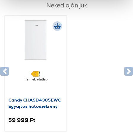
cookie-k személyazonosítására nem alkalmasak,
Neked ajánljuk
szolgáltatásaink biztosításához szükségesek. Az oldal
használatával Ön elfogadja a cookie-k használatát.
További információk:
ÁSZF
és
Adatvédelem
Termék adatlap
Candy CHASD4385EWC
Egyajtós hűtőszekrény
59 999 Ft