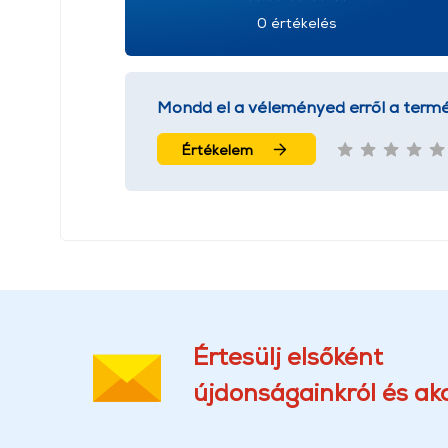
0 értékelés
Mondd el a véleményed erről a termé
Értékelem
Értesülj elsőként
újdonságainkról és akc