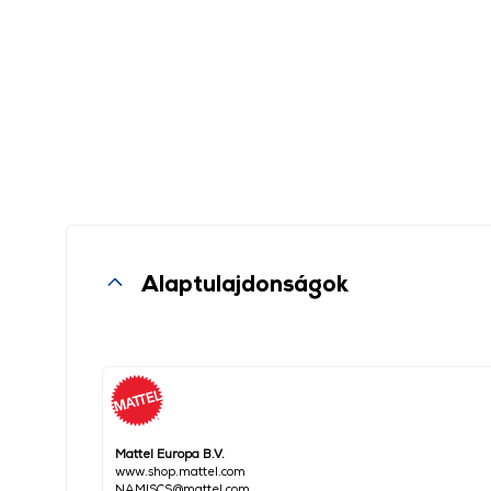
Alaptulajdonságok
Mattel Europa B.V.
www.shop.mattel.com
NAMISCS@mattel.com