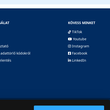
GÁLAT
KÖVESS MINKET
TikTok
Youtube
oztató
Instagram
 adattörlő kódokról
Facebook
elentés
LinkedIn