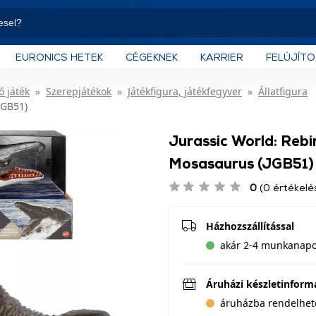
EURONICS HETEK
CÉGEKNEK
KARRIER
FELÚJÍT
ő játék
Szerepjátékok
Játékfigura, játékfegyver
Állatfigura
JGB51)
Jurassic World: Rebi
Mosasaurus (JGB51)
0
(0 értékelé
Házhozszállítással
akár 2-4 munkanapon
Áruházi készletinform
áruházba rendelhet