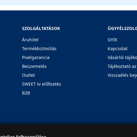
SZOLGÁLTATÁSOK
ÜGYFÉLSZOL
Áruhitel
GYIK
Termékbiztosítás
Kapcsolat
Pixelgarancia
Vásárlói tájék
Beüzemelés
Tájékoztató az
Outlet
Visszaélés bej
SWEET tv előfizetés
B2B
Rólunk
Karrier
Üzleteink
Blog
gteljes felhasználása