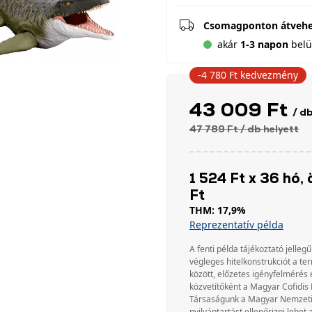
Csomagponton átveh
akár
1-3 napon
belül
-4 780 Ft
kedvezmény
43 009 Ft
/ d
47 789 Ft
/ db
helyett
1 524 Ft x 36 hó, 
Ft
THM: 17,9%
Reprezentatív példa
A fenti példa tájékoztató jellegű
végleges hitelkonstrukciót a te
között, előzetes igényfelmérés 
közvetítőként a Magyar Cofidis 
Társaságunk a Magyar Nemzeti Ba
nyilvántartást ellenőrizni lehet 