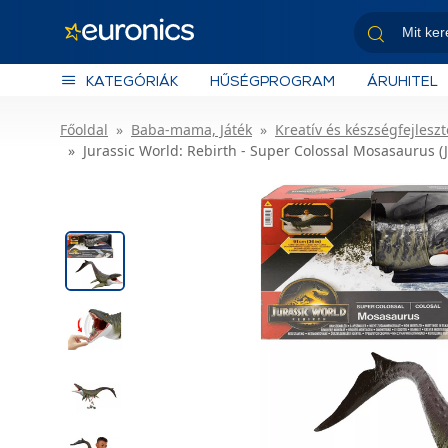
KATEGÓRIÁK
HŰSÉGPROGRAM
ÁRUHITEL
Főoldal
Baba-mama, Játék
Kreatív és készségfejleszt
Jurassic World: Rebirth - Super Colossal Mosasaurus (