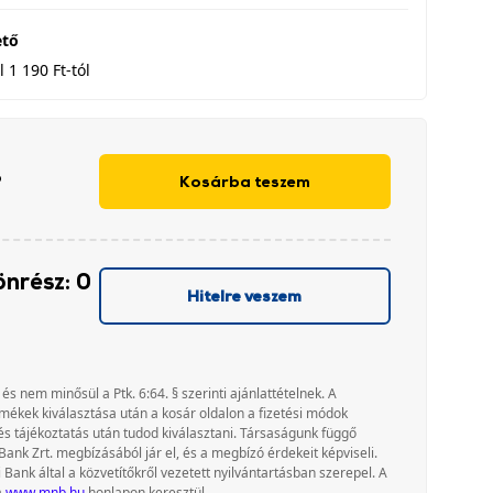
ető
 1 190 Ft-tól
b
Kosárba teszem
önrész: 0
Hitelre veszem
 és nem minősül a Ptk. 6:64. § szerinti ajánlattételnek. A
rmékek kiválasztása után a kosár oldalon a fizetési módok
és tájékoztatás után tudod kiválasztani. Társaságunk függő
Bank Zrt. megbízásából jár el, és a megbízó érdekeit képviseli.
nk által a közvetítőkről vezetett nyilvántartásban szerepel. A
a
www.mnb.hu
honlapon keresztül.