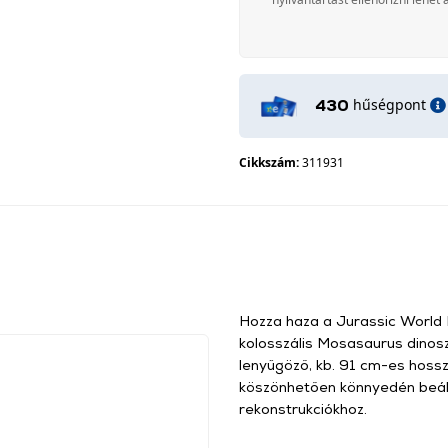
hűségpont
430
Cikkszám:
311931
Hozza haza a Jurassic World R
kolosszális Mosasaurus dinosz
lenyűgöző, kb. 91 cm-es hossz
köszönhetően könnyedén beáll
rekonstrukciókhoz.