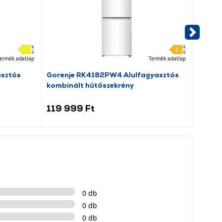
ermék adatlap
Termék adatlap
asztós
Gorenje RK4182PW4 Alulfagyasztós
Dreame
kombinált hűtőszekrény
porsz
119 999 Ft
69 9
0 db
0 db
0 db