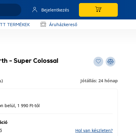
Bejelentkezés
Áruházkereső
OTT TERMÉKEK
rth - Super Colossal
Jótállás: 24 hónap
s)
 belül, 1 990 Ft-tól
áció
ő
Hol van készleten?