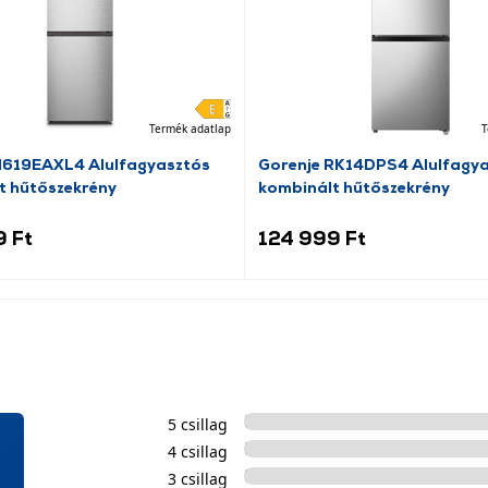
Termék adatlap
T
N619EAXL4 Alulfagyasztós
Gorenje RK14DPS4 Alulfagy
t hűtőszekrény
kombinált hűtőszekrény
9 Ft
124 999 Ft
5 csillag
4 csillag
3 csillag