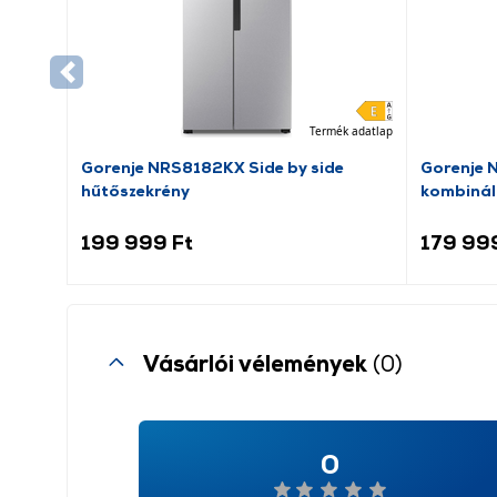
Termék adatlap
Gorenje NRS8182KX Side by side
Gorenje 
hűtőszekrény
kombinál
199 999 Ft
179 99
Vásárlói vélemények
(0)
0