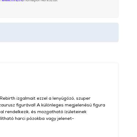
ebirth izgalmait ezzel a lenyűgöző, szuper
aurusz figurával! A különleges megjelenésű figura
al rendelkezik, és mozgatható ízületeinek
ítható harci pózokba vagy jelenet-