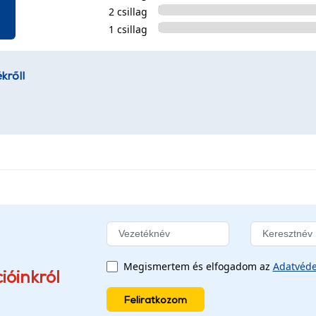
2 csillag
1 csillag
kről!
Megismertem és elfogadom az
Adatvéde
ióinkról
Feliratkozom