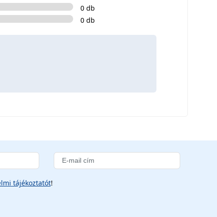
0 db
0 db
lmi tájékoztatót
!