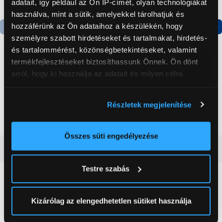
adatait, így például az Ön IP-címét, olyan technológiákat
használva, mint a sütik, amelyekkel tárolhatjuk és
hozzáférünk az Ön adataihoz a készülékén, hogy
személyre szabott hirdetéseket és tartalmakat, hirdetés-
Termék adatlap
Termék adatlap
és tartalommérést, közönségbetekintéseket, valamint
termékfejlesztéseket biztosíthassunk Önnek. Ön dönt
arról, hogy ki használja az adatait és milyen célra.
Gorenje NRS8182KX Side
Gorenje RK4182PW4
by side hűtőszekrény
Alulfagyasztós
kombinált hűtőszekrény
Ha engedélyezi, a következőt is meg szeretnénk tenni:
Részletek megjelenítése
199 999 Ft
119 999 Ft
Információgyűjtés az Ön földrajzi
elhelyezkedéséről pár méteres pontossággal
Az Ön készülékén beazonosítása annak konkrét
Összes süti engedélyezése
tulajdonságainak (ujjlenyomat) aktív ellenőrzésével
Vásárlói vélemények
(0)
Tudjon meg többet személyes adatainak feldolgozási
Testre szabás
módjairól és adja meg preferenciáit a
Részletek
pontban
. Bármikor módosíthatja vagy visszavonhatja a
0
Sütinyilatkozathoz való hozzájárulását.
Kizárólag az elengedhetetlen sütiket használja
0 értékelés
Az Eunonics.hu webáruházunk ún. süti vagy cookie file-