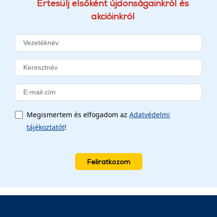
Értesülj elsőként újdonságainkról és
akcióinkról
Megismertem és elfogadom az
Adatvédelmi
tájékoztatót
!
Feliratkozom