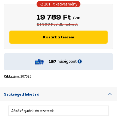
-2 201 Ft
kedvezmény
19 789 Ft
/ db
21 990 Ft
/ db
helyett
Kosárba teszem
hűségpont
197
Cikkszám:
307035
Szükséged lehet rá
Játékfiguárk és szettek