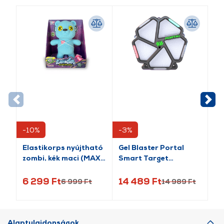
-10%
-3%
-9
Elastikorps nyújtható
Gel Blaster Portal
Mo
zombi, kék maci (MAX-
Smart Target
Gu
TEDDYBOO)
applikációs céltábla
tö
6 299 Ft
14 489 Ft
2 
6 999 Ft
14 989 Ft
Alaptulajdonságok