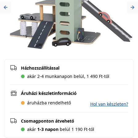
Previous
Ne
Házhozszállítással
akár 2-4 munkanapon belül, 1 490 Ft-tól
Áruházi készletinformáció
áruházba rendelhető
Hol van készleten?
Csomagponton átvehető
akár
1-3 napon
belül 1 190 Ft-tól