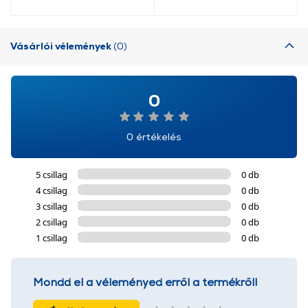
Vásárlói vélemények
(0)
0
0 értékelés
5 csillag
0 db
4 csillag
0 db
3 csillag
0 db
2 csillag
0 db
1 csillag
0 db
Mondd el a véleményed erről a termékről!