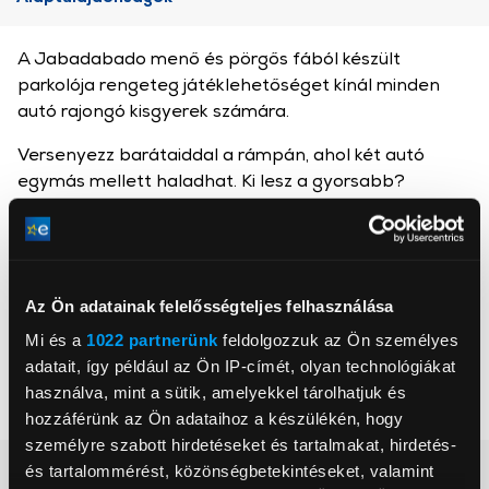
A Jabadabado menő és pörgős fából készült
parkolója rengeteg játéklehetőséget kínál minden
autó rajongó kisgyerek számára.
Versenyezz barátaiddal a rámpán, ahol két autó
egymás mellett haladhat. Ki lesz a gyorsabb?
Jabadabado
Az Ön adatainak felelősségteljes felhasználása
, ,
Mi és a
1022 partnerünk
feldolgozzuk az Ön személyes
adatait, így például az Ön IP-címét, olyan technológiákat
Korosztály
3+ év
használva, mint a sütik, amelyekkel tárolhatjuk és
Nem
fiúknak
hozzáférünk az Ön adataihoz a készülékén, hogy
személyre szabott hirdetéseket és tartalmakat, hirdetés-
Részletes ismertető
és tartalommérést, közönségbetekintéseket, valamint