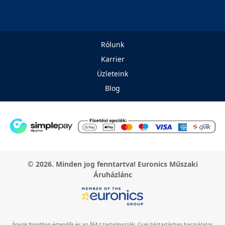
Rólunk
Karrier
Üzleteink
Blog
© 2026. Minden jog fenntartva! Euronics Műszaki
Áruházlánc
Áraink forintban értendők és az ÁFA-t tartalmazzák. Csak háztartásban használatos