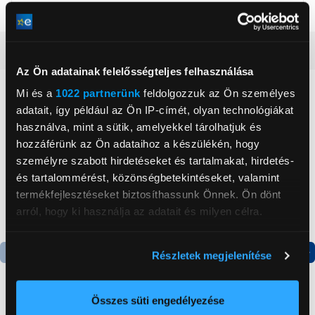
Részletes ismertető
Az Ön adatainak felelősségteljes felhasználása
Neked ajánljuk
Mi és a
1022 partnerünk
feldolgozzuk az Ön személyes
adatait, így például az Ön IP-címét, olyan technológiákat
használva, mint a sütik, amelyekkel tárolhatjuk és
hozzáférünk az Ön adataihoz a készülékén, hogy
személyre szabott hirdetéseket és tartalmakat, hirdetés-
és tartalommérést, közönségbetekintéseket, valamint
termékfejlesztéseket biztosíthassunk Önnek. Ön dönt
arról, hogy ki használja az adatait és milyen célra.
Ha engedélyezi, a következőt is meg szeretnénk tenni:
Részletek megjelenítése
Információgyűjtés az Ön földrajzi
Termék adatlap
Termék adatlap
elhelyezkedéséről pár méteres pontossággal
Az Ön készülékén beazonosítása annak konkrét
Összes süti engedélyezése