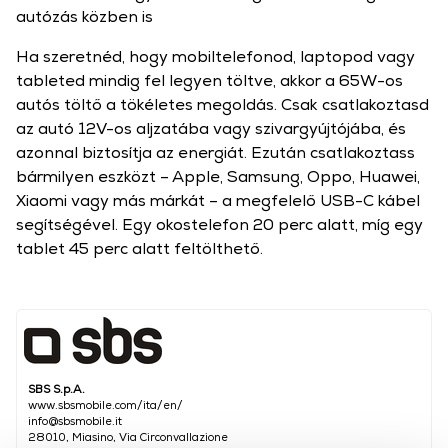
autózás közben is
Ha szeretnéd, hogy mobiltelefonod, laptopod vagy
tableted mindig fel legyen töltve, akkor a 65W-os
autós töltő a tökéletes megoldás. Csak csatlakoztasd
az autó 12V-os aljzatába vagy szivargyújtójába, és
azonnal biztosítja az energiát. Ezután csatlakoztass
bármilyen eszközt – Apple, Samsung, Oppo, Huawei,
Xiaomi vagy más márkát – a megfelelő USB-C kábel
segítségével. Egy okostelefon 20 perc alatt, míg egy
tablet 45 perc alatt feltölthető.
SBS S.p.A.
www.sbsmobile.com/ita/en/
info@sbsmobile.it
28010, Miasino, Via Circonvallazione