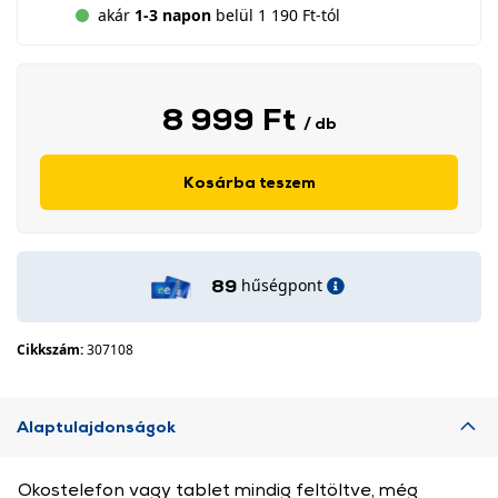
akár
1-3 napon
belül 1 190 Ft-tól
8 999 Ft
/ db
Kosárba teszem
hűségpont
89
Cikkszám:
307108
Alaptulajdonságok
Okostelefon vagy tablet mindig feltöltve, még