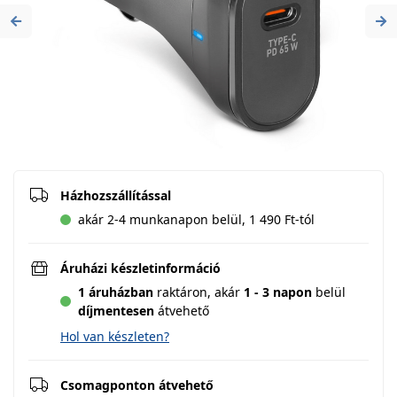
Previous
Ne
Házhozszállítással
akár 2-4 munkanapon belül, 1 490 Ft-tól
Áruházi készletinformáció
1 áruházban
raktáron,
akár
1 - 3 napon
belül
díjmentesen
átvehető
Hol van készleten?
Csomagponton átvehető