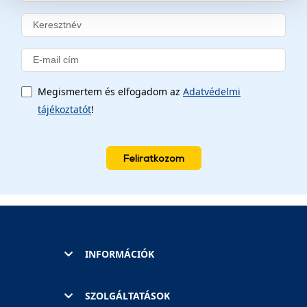
szolgáltatásaink biztosításához szükségesek. Az oldal
használatával Ön elfogadja a cookie-k használatát.
További információk:
ÁSZF
és
Adatvédelem
Megismertem és elfogadom az
Adatvédelmi
tájékoztatót
!
Feliratkozom
INFORMÁCIÓK
SZOLGÁLTATÁSOK