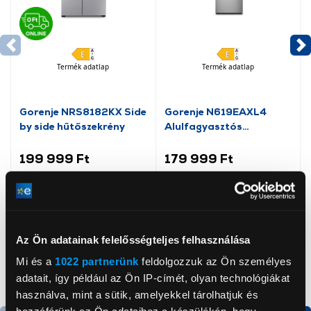
Termék adatlap
Termék adatlap
Gorenje NRS8182KX Side
Gorenje N619EAXL4
by side hűtőszekrény
Alulfagyasztós
kombinált hűtőszekrény
199 999 Ft
179 999 Ft
Az Ön adatainak felelősségteljes felhasználása
Mi és a
1022 partnerünk
feldolgozzuk az Ön személyes
adatait, így például az Ön IP-címét, olyan technológiákat
használva, mint a sütik, amelyekkel tárolhatjuk és