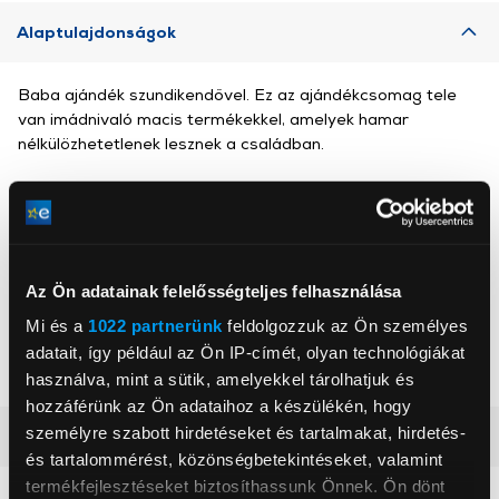
Alaptulajdonságok
Baba ajándék szundikendővel. Ez az ajándékcsomag tele
van imádnivaló macis termékekkel, amelyek hamar
nélkülözhetetlenek lesznek a családban.
Jabadabado
, ,
Az Ön adatainak felelősségteljes felhasználása
Mi és a
1022 partnerünk
feldolgozzuk az Ön személyes
Korosztály
0+ év
adatait, így például az Ön IP-címét, olyan technológiákat
Nem
fiúknak és lányoknak
használva, mint a sütik, amelyekkel tárolhatjuk és
hozzáférünk az Ön adataihoz a készülékén, hogy
személyre szabott hirdetéseket és tartalmakat, hirdetés-
Részletes ismertető
és tartalommérést, közönségbetekintéseket, valamint
termékfejlesztéseket biztosíthassunk Önnek. Ön dönt