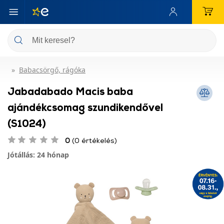
Babacsörgő, rágóka
Jabadabado Macis baba
ajándékcsomag szundikendővel
(S1024)
0
(0 értékelés)
Jótállás: 24 hónap