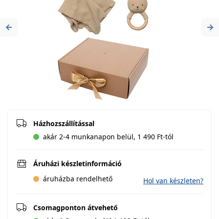
Previous
Ne
Házhozszállítással
akár 2-4 munkanapon belül, 1 490 Ft-tól
Áruházi készletinformáció
áruházba rendelhető
Hol van készleten?
Csomagponton átvehető