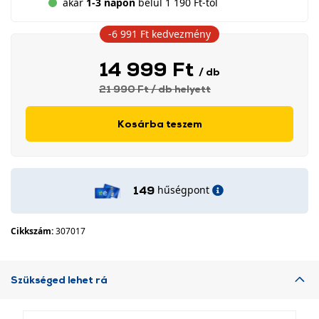
akár
1-3 napon
belül 1 190 Ft-tól
-6 991 Ft
kedvezmény
14 999 Ft
/ db
21 990 Ft
/ db
helyett
Kosárba teszem
hűségpont
149
Cikkszám:
307017
Szükséged lehet rá