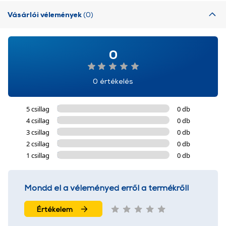
Vásárlói vélemények
(0)
0
0 értékelés
5 csillag
0 db
4 csillag
0 db
3 csillag
0 db
2 csillag
0 db
1 csillag
0 db
Mondd el a véleményed erről a termékről!
Értékelem