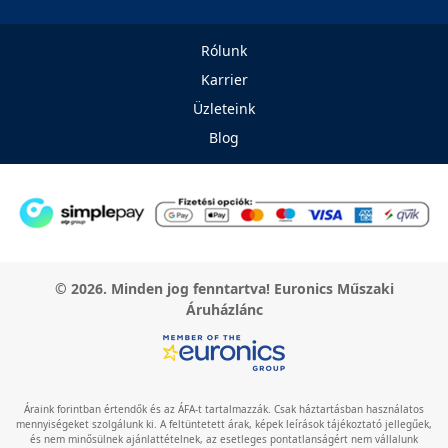
Rólunk
Karrier
Üzleteink
Blog
© 2026. Minden jog fenntartva! Euronics Műszaki
Áruházlánc
Áraink forintban értendők és az ÁFA-t tartalmazzák. Csak háztartásban használatos
mennyiségeket szolgálunk ki. A feltüntetett árak, képek leírások tájékoztató jellegűek,
és nem minősülnek ajánlattételnek, az esetleges pontatlanságért nem vállalunk