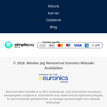
Rólunk
Karrier
Üzleteink
Blog
© 2026. Minden jog fenntartva! Euronics Műszaki
Áruházlánc
Áraink forintban értendők és az ÁFA-t tartalmazzák. Csak háztartásban használatos
mennyiségeket szolgálunk ki. A feltüntetett árak, képek leírások tájékoztató jellegűek,
és nem minősülnek ajánlattételnek, az esetleges pontatlanságért nem vállalunk
felelősséget.