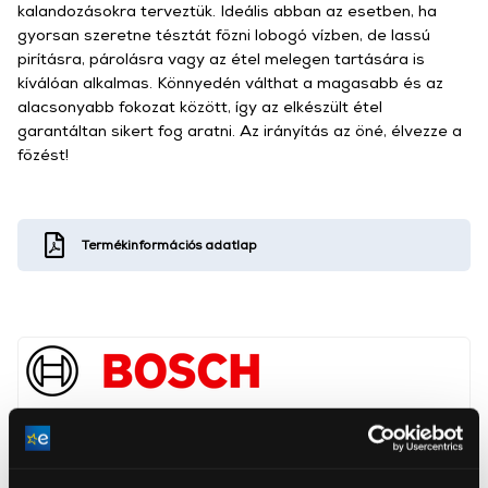
kalandozásokra terveztük. Ideális abban az esetben, ha
gyorsan szeretne tésztát főzni lobogó vízben, de lassú
pirításra, párolásra vagy az étel melegen tartására is
kíválóan alkalmas. Könnyedén válthat a magasabb és az
alacsonyabb fokozat között, így az elkészült étel
garantáltan sikert fog aratni. Az irányítás az öné, élvezze a
főzést!
Termékinformációs adatlap
BSH Hausgeräte GmbH
www.bsh-group.com
81739, München, Carl-Wery-Straße 34