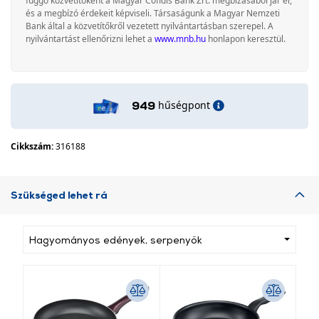
függő közvetítőként a Magyar Cofidis Bank Zrt. megbízásából jár el,
és a megbízó érdekeit képviseli. Társaságunk a Magyar Nemzeti
Bank által a közvetítőkről vezetett nyilvántartásban szerepel. A
nyilvántartást ellenőrizni lehet a
www.mnb.hu
honlapon keresztül.
hűségpont
949
Cikkszám:
316188
Szükséged lehet rá
Hagyományos edények, serpenyők