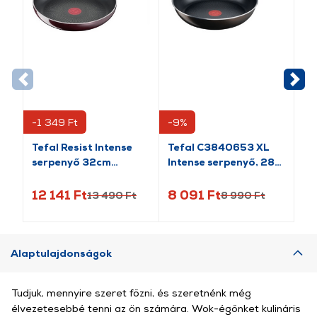
-1 349 Ft
-9%
Tefal Resist Intense
Tefal C3840653 XL
Py
serpenyő 32cm
Intense serpenyő, 28
Se
(D5220883)
cm
12 141 Ft
8 091 Ft
6 
13 490 Ft
8 990 Ft
Alaptulajdonságok
Tudjuk, mennyire szeret főzni, és szeretnénk még
élvezetesebbé tenni az ön számára. Wok-égőnket kulináris