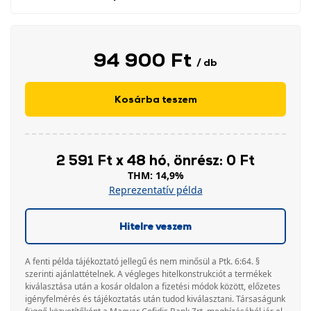
94 900 Ft
/ db
Kosárba teszem
2 591 Ft x 48 hó, önrész: 0 Ft
THM: 14,9%
Reprezentatív példa
Hitelre veszem
A fenti példa tájékoztató jellegű és nem minősül a Ptk. 6:64. §
szerinti ajánlattételnek. A végleges hitelkonstrukciót a termékek
kiválasztása után a kosár oldalon a fizetési módok között, előzetes
igényfelmérés és tájékoztatás után tudod kiválasztani. Társaságunk