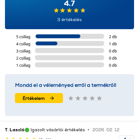
4.7
3 értékelés
5 csillag
2 db
4 csillag
1 db
3 csillag
0 db
2 csillag
0 db
1 csillag
0 db
Mondd el a véleményed erről a termékről!
Értékelem
T. Laszló
Igazolt vásárlói értékelés
2026. 02. 12.