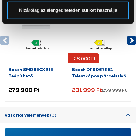
Sütinyilatkozathoz való hozzájárulását.
Kizárólag az elengedhetetlen sütiket használja
Az Eunonics.hu webáruházunk ún. süti vagy cookie file-
okat használ, melyeket az Ön gépén tárol a rendszer. A
cookie-k személyazonosítására nem alkalmasak,
szolgáltatásaink biztosításához szükségesek. Az oldal
Termék adatlap
Termék adatlap
használatával Ön elfogadja a cookie-k használatát.
További információk:
ÁSZF
és
Adatvédelem
-28 000 Ft
Bosch SMD6ECX21E
Bosch DFS067K51
Beépíthető
Teleszkópos páraelszívó
mosogatógép
279 900 Ft
231 999 Ft
259 999 Ft
Vásárlói vélemények
(3)