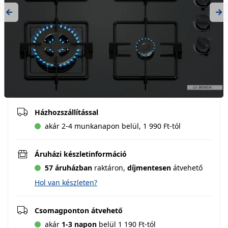
Previous
Ne
Házhozszállítással
akár 2-4 munkanapon belül, 1 990 Ft-tól
Áruházi készletinformáció
57 áruházban
raktáron,
díjmentesen
átvehető
Hol van készleten?
Csomagponton átvehető
akár
1-3 napon
belül 1 190 Ft-tól