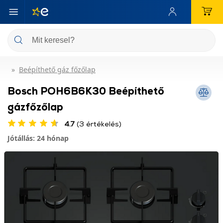
Beépíthető gáz főzőlap
Bosch POH6B6K30 Beépíthető
gázfőzőlap
4.7
(3 értékelés)
Jótállás: 24 hónap