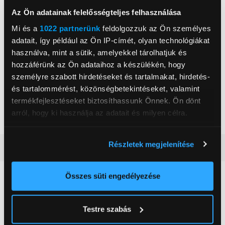
Az Ön adatainak felelősségteljes felhasználása
Főzőlap típus
Gáz főzőlap
Mi és a
1022 partnerünk
feldolgozzuk az Ön személyes
WOK égő
Igen
adatait, így például az Ön IP-címét, olyan technológiákat
Beépítési szélesség
56 cm
használva, mint a sütik, amelyekkel tárolhatjuk és
hozzáférünk az Ön adataihoz a készülékén, hogy
Beépítési mélység
48 cm
személyre szabott hirdetéseket és tartalmakat, hirdetés-
Beépítési magasság
4,5 cm
és tartalommérést, közönségbetekintéseket, valamint
Gázrózsák száma
4 db
termékfejlesztéseket biztosíthassunk Önnek. Ön dönt
arról, hogy ki használja az adatait és milyen célra.
Szín
Fekete
Ha engedélyezi, a következőt is meg szeretnénk tenni:
Részletek megjelenítése
Részletes ismertető
Információgyűjtés az Ön földrajzi
elhelyezkedéséről pár méteres pontossággal
Az Ön készülékén beazonosítása annak konkrét
Összes süti engedélyezése
Neked ajánljuk
tulajdonságainak (ujjlenyomat) aktív ellenőrzésével
Tudjon meg többet személyes adatainak feldolgozási
Testre szabás
módjairól és adja meg preferenciáit a
Részletek
pontban
. Bármikor módosíthatja vagy visszavonhatja a