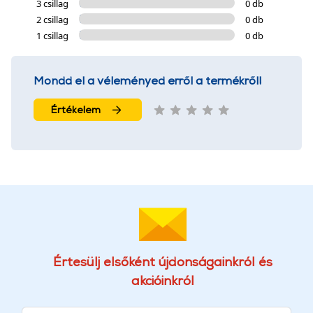
3 csillag
0 db
2 csillag
0 db
1 csillag
0 db
Mondd el a véleményed erről a termékről!
Értékelem
Értesülj elsőként újdonságainkról és
akcióinkról