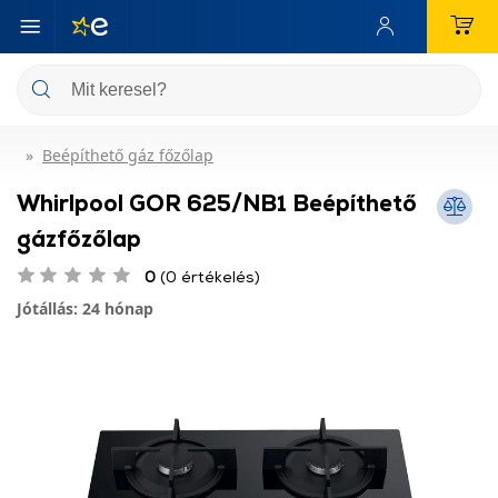
Beépíthető gáz főzőlap
Whirlpool GOR 625/NB1 Beépíthető
gázfőzőlap
0
(0 értékelés)
Jótállás: 24 hónap