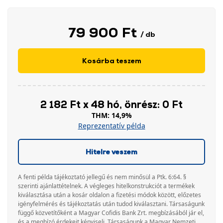
79 900 Ft
/ db
Kosárba teszem
2 182 Ft x 48 hó, önrész: 0 Ft
THM: 14,9%
Reprezentatív példa
Hitelre veszem
A fenti példa tájékoztató jellegű és nem minősül a Ptk. 6:64. §
szerinti ajánlattételnek. A végleges hitelkonstrukciót a termékek
kiválasztása után a kosár oldalon a fizetési módok között, előzetes
igényfelmérés és tájékoztatás után tudod kiválasztani. Társaságunk
függő közvetítőként a Magyar Cofidis Bank Zrt. megbízásából jár el,
és a megbízó érdekeit képviseli. Társaságunk a Magyar Nemzeti