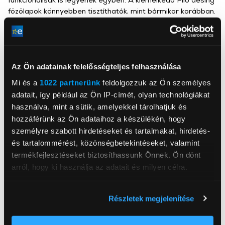
főzőlapok könnyebben tisztíthatók, mint bármikor korábban.
Elülső vezérlők
A vezérlőgombok a főzőlap elejére kerültek az egyszerű és
intuitív vezérlés érdekében.
Az Ön adatainak felelősségteljes felhasználása
Mi és a
1022 partnerünk
feldolgozzuk az Ön személyes
adatait, így például az Ön IP-címét, olyan technológiákat
használva, mint a sütik, amelyekkel tárolhatjuk és
hozzáférünk az Ön adataihoz a készülékén, hogy
European Appliances Hungary Kft.
személyre szabott hirdetéseket és tartalmakat, hirdetés-
www.whirlpool.hu
ceginfo@whirlpool.hu
és tartalommérést, közönségbetekintéseket, valamint
1117, Budapest, Bercsényi utca 25.
termékfejlesztéseket biztosíthassunk Önnek. Ön dönt
arról, hogy ki használja az adatait és milyen célra.
Főzőlap típus
Gáz főzőlap
Ha engedélyezi, a következőt is meg szeretnénk tenni:
Teljesítmény
7 800 W
Részletek megjelenítése
Információgyűjtés az Ön földrajzi
Beépítési szélesség
56 cm
elhelyezkedéséről pár méteres pontossággal