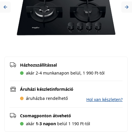
Previous
Ne
Házhozszállítással
akár 2-4 munkanapon belül, 1 990 Ft-tól
Áruházi készletinformáció
áruházba rendelhető
Hol van készleten?
Csomagponton átvehető
akár
1-3 napon
belül 1 190 Ft-tól