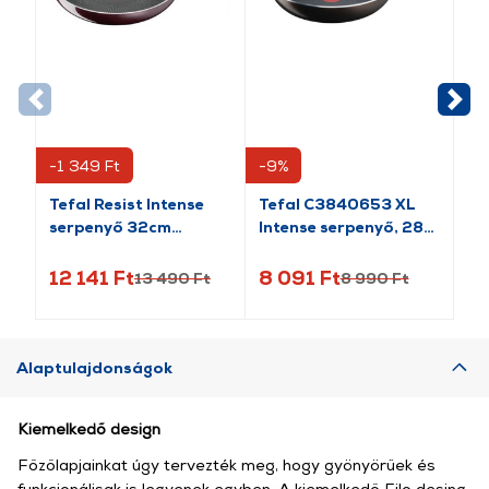
-1 349 Ft
-9%
Tefal Resist Intense
Tefal C3840653 XL
Py
serpenyő 32cm
Intense serpenyő, 28
Se
(D5220883)
cm
12 141 Ft
8 091 Ft
6 
13 490 Ft
8 990 Ft
Alaptulajdonságok
Kiemelkedő design
Főzőlapjainkat úgy tervezték meg, hogy gyönyörűek és
funkcionálisak is legyenek egyben. A kiemelkedő Filo desing