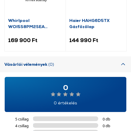
Whirlpool
Haier HAHG6D5TX
WOI5S8PM2SEA
Gázfőzőlap
Beépíthető sütő
169 900 Ft
144 990 Ft
Vásárlói vélemények
(0)
0
0 értékelés
5 csillag
0 db
4 csillag
0 db