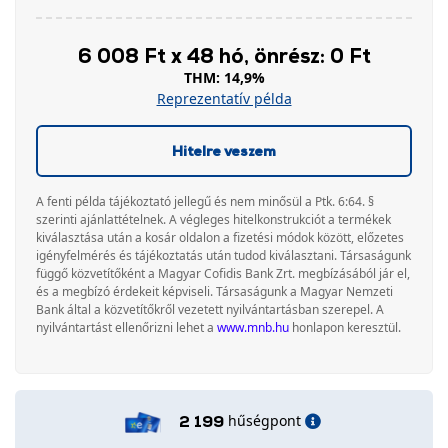
6 008 Ft x 48 hó, önrész: 0 Ft
THM: 14,9%
Reprezentatív példa
Hitelre veszem
A fenti példa tájékoztató jellegű és nem minősül a Ptk. 6:64. §
szerinti ajánlattételnek. A végleges hitelkonstrukciót a termékek
kiválasztása után a kosár oldalon a fizetési módok között, előzetes
igényfelmérés és tájékoztatás után tudod kiválasztani. Társaságunk
függő közvetítőként a Magyar Cofidis Bank Zrt. megbízásából jár el,
és a megbízó érdekeit képviseli. Társaságunk a Magyar Nemzeti
Bank által a közvetítőkről vezetett nyilvántartásban szerepel. A
nyilvántartást ellenőrizni lehet a
www.mnb.hu
honlapon keresztül.
hűségpont
2 199