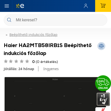
Beépíthető indukciós főzőlap
Haier HA2MTB58IRB1S Beépíthető
indukciós főzőlap
0
(0 értékelés)
Jótállás: 24 hónap
Ingyenes