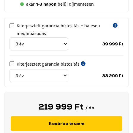
akár
1-3 napon
belül díjmentesen
Kiterjesztett garancia biztosítás + baleseti
meghibásodás
Jótá
39 999 Ft
idős
címk
Kiterjesztett garancia biztosítás
Jótá
33 299 Ft
idős
címk
219 999 Ft
/ db
Kosárba teszem