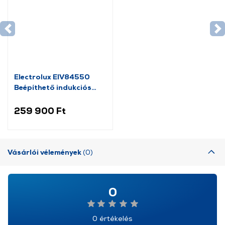
Electrolux EIV84550
Beépíthető indukciós
főzőlap
259 900 Ft
Vásárlói vélemények
(0)
0
0 értékelés