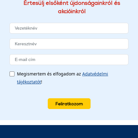
Értesülj elsőként újdonságainkról és
akcióinkról
Megismertem és elfogadom az
Adatvédelmi
tájékoztatót
!
Feliratkozom