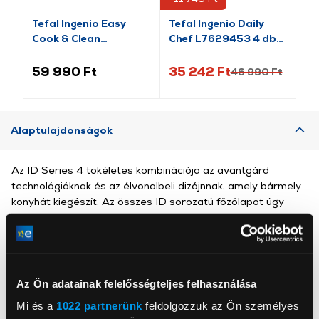
Tefal Ingenio Easy
Tefal Ingenio Daily
El
Cook & Clean
Chef L7629453 4 db-
Ed
L1539053 10 db-os
os edényszett
edényszett
59 990 Ft
35 242 Ft
44
46 990 Ft
Alaptulajdonságok
Az ID Series 4 tökéletes kombinációja az avantgárd
technológiáknak és az élvonalbeli dizájnnak, amely bármely
konyhát kiegészít. Az összes ID sorozatú főzőlapot úgy
terveztük, hogy kifejezze egyedi identitásod, önmagad
kiterjesztéseként. Ez a Bionicooknak, a fejlett technológia
és az emberi tulajdonságok tanulmányozásának
kombinációjának köszönhetően lehetséges. Szabd
személyre főzési technikád az innovatív érzékelőknek
Az Ön adatainak felelősségteljes felhasználása
köszönhetően, amelyek érzékelik a hőmérsékletet, és
Mi és a
1022 partnerünk
feldolgozzuk az Ön személyes
automatikusan beállítják az ideális teljesítményszintet