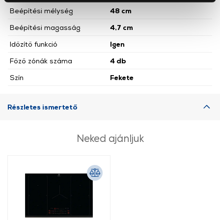
okat használ, melyeket az Ön gépén tárol a rendszer. A
Beépítési mélység
48 cm
cookie-k személyazonosítására nem alkalmasak,
Beépítési magasság
4,7 cm
szolgáltatásaink biztosításához szükségesek. Az oldal
Időzítő funkció
Igen
használatával Ön elfogadja a cookie-k használatát.
További információk:
ÁSZF
és
Adatvédelem
Főző zónák száma
4 db
Szín
Fekete
Részletes ismertető
Neked ajánljuk