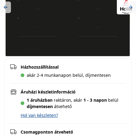
Previous
Ne
Házhozszállítással
akár 2-4 munkanapon belül, díjmentesen
Áruházi készletinformáció
1 áruházban
raktáron,
akár
1 - 3 napon
belül
díjmentesen
átvehető
Hol van készleten?
Csomagponton átvehető