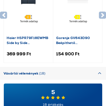
Termék adatlap
Termék adatlap
Haier HSPR79F18EWMB
Gorenje GV643D90
Side by Side
Beépíthető
hűtőszekrény
mosogatógép
369 999 Ft
154 900 Ft
Vásárlói vélemények
(18)
5
18 értékelés