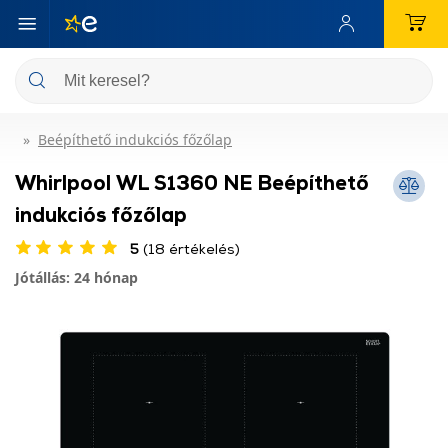
Beépíthető indukciós főzőlap
Whirlpool WL S1360 NE Beépíthető
indukciós főzőlap
5
(18 értékelés)
Jótállás: 24 hónap