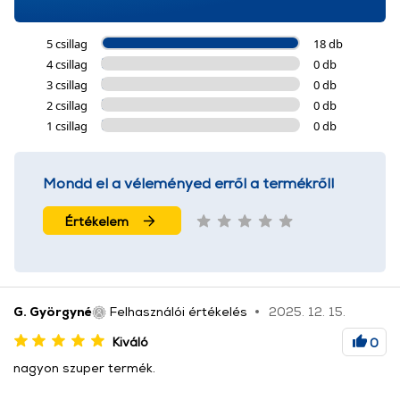
5 csillag
18 db
4 csillag
0 db
3 csillag
0 db
2 csillag
0 db
1 csillag
0 db
Mondd el a véleményed erről a termékről!
Értékelem
G. Györgyné
Felhasználói értékelés
2025. 12. 15.
Kiváló
0
nagyon szuper termék.