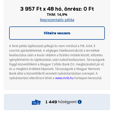
3 957 Ft x 48 hó, önrész: 0 Ft
THM: 14,9%
Reprezentatív példa
Hitelre veszem
A fenti példa tájékoztató jellegű és nem minősül a Ptk. 6:64. §
szerinti ajánlattételnek. A végleges hitelkonstrukciót a termékek
kiválasztása után a kosár oldalon a fizetési módok között, előzetes
igényfelmérés és tájékoztatás után tudod kiválasztani. Társaságunk
függő közvetítőként a Magyar Cofidis Bank Zrt. megbízásából jár el,
és a megbízó érdekeit képviseli. Társaságunk a Magyar Nemzeti
Bank által a közvetítőkről vezetett nyilvántartásban szerepel. A
nyilvántartást ellenőrizni lehet a
www.mnb.hu
honlapon keresztül.
hűségpont
1 449