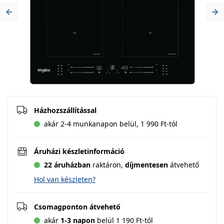
Previous
Ne
Házhozszállítással
akár 2-4 munkanapon belül, 1 990 Ft-tól
Áruházi készletinformáció
22 áruházban
raktáron,
díjmentesen
átvehető
Hol van készleten?
Csomagponton átvehető
akár
1-3 napon
belül 1 190 Ft-tól