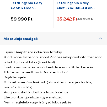
Tefal Ingenio Easy
Tefal Ingenio Daily
El
Cook & Clean
Chef L7629453 4 db-
Ed
L1539053 10 db-os
os edényszett
edényszett
59 990 Ft
35 242 Ft
44
46 990 Ft
Alaptulajdonságok
Típus: Beépíthető indukciós főzőlap
4 indukciós főzőzóna, ebből 2-2 összekapcsolható főzőzóna
a bal ill. jobb oldalon (FlexiOval)
Érintőszenzoros és zónánkénti Premium Slider kezelés
18-fokozatú beállítás + Booster funkció
Digitális kijelző
6. Érzék speciális funkciók (olvasztás, melegen tartás,
párolás, forralás)
Programozható időzítő a főzőzónákhoz
Elektronikus gombzár (gyermekzár)
Nem megfelelő vagy hiányzó lábos jelzés