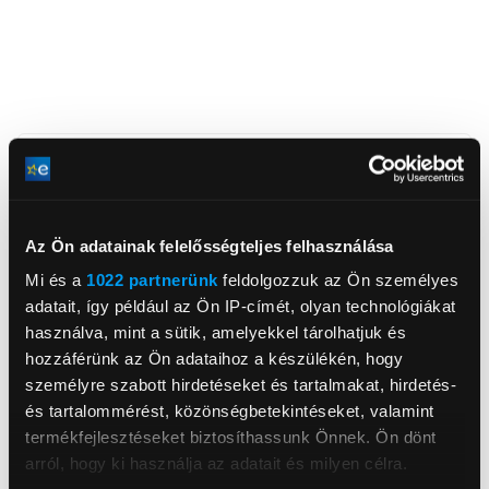
European Appliances Hungary Kft.
www.whirlpool.hu
Az Ön adatainak felelősségteljes felhasználása
ceginfo@whirlpool.hu
1117, Budapest, Bercsényi utca 25.
Mi és a
1022 partnerünk
feldolgozzuk az Ön személyes
adatait, így például az Ön IP-címét, olyan technológiákat
használva, mint a sütik, amelyekkel tárolhatjuk és
Főzőlap típus
Indukciós főzőlap
hozzáférünk az Ön adataihoz a készülékén, hogy
Beépítési szélesség
56 cm
személyre szabott hirdetéseket és tartalmakat, hirdetés-
Beépítési mélység
48 cm
és tartalommérést, közönségbetekintéseket, valamint
termékfejlesztéseket biztosíthassunk Önnek. Ön dönt
Beépítési magasság
6 cm
arról, hogy ki használja az adatait és milyen célra.
Összekapcsolható főzőzóna
Igen