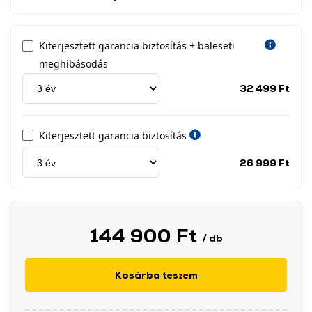
Kiterjesztett garancia biztosítás + baleseti
meghibásodás
Jótá
32 499 Ft
idős
címk
Kiterjesztett garancia biztosítás
Jótá
26 999 Ft
idős
címk
144 900 Ft
/ db
Kosárba teszem