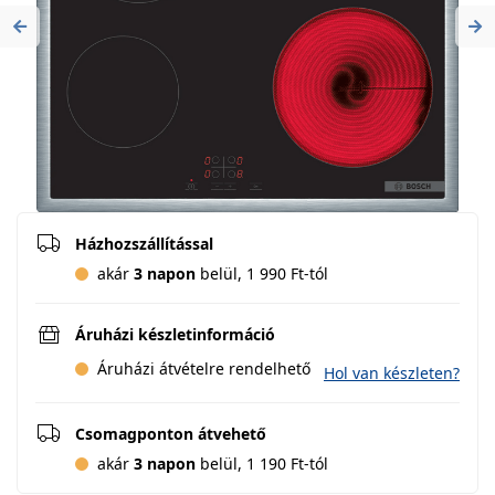
Previous
Ne
Házhozszállítással
akár
3 napon
belül, 1 990 Ft-tól
Áruházi készletinformáció
Áruházi átvételre rendelhető
Hol van készleten?
Csomagponton átvehető
akár
3 napon
belül, 1 190 Ft-tól