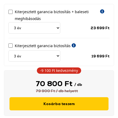
Kiterjesztett garancia biztosítás + baleseti
meghibásodás
Jótá
23 699 Ft
idős
címk
Kiterjesztett garancia biztosítás
Jótá
19 699 Ft
idős
címk
-9 100 Ft
kedvezmény
70 800 Ft
/ db
79 900 Ft
/ db
helyett
Kosárba teszem