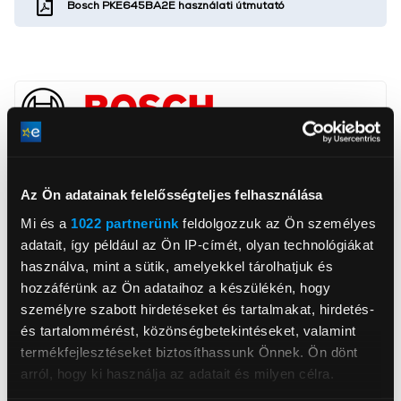
Bosch PKE645BA2E használati útmutató
BSH Hausgeräte GmbH
www.bsh-group.com
81739, München, Carl-Wery-Straße 34
Az Ön adatainak felelősségteljes felhasználása
Mi és a
1022 partnerünk
feldolgozzuk az Ön személyes
Főző zónák száma
4 db
adatait, így például az Ön IP-címét, olyan technológiákat
Főzőlap típus
Kerámia főzőlap
használva, mint a sütik, amelyekkel tárolhatjuk és
hozzáférünk az Ön adataihoz a készülékén, hogy
Érintő vezérlés
Igen
személyre szabott hirdetéseket és tartalmakat, hirdetés-
Digitális kijelző
Igen
és tartalommérést, közönségbetekintéseket, valamint
termékfejlesztéseket biztosíthassunk Önnek. Ön dönt
Beépítési szélesség
56 cm
arról, hogy ki használja az adatait és milyen célra.
Beépítési mélység
49 cm