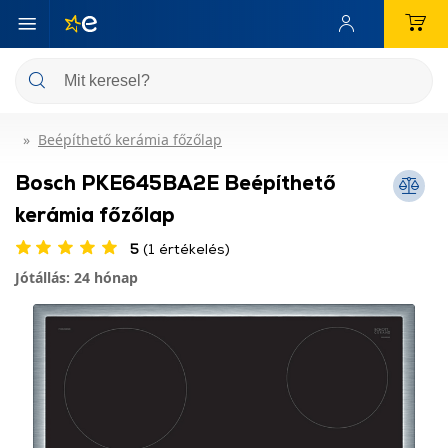
Beépíthető kerámia főzőlap
Bosch PKE645BA2E Beépíthető
kerámia főzőlap
5
(1 értékelés)
Jótállás: 24 hónap