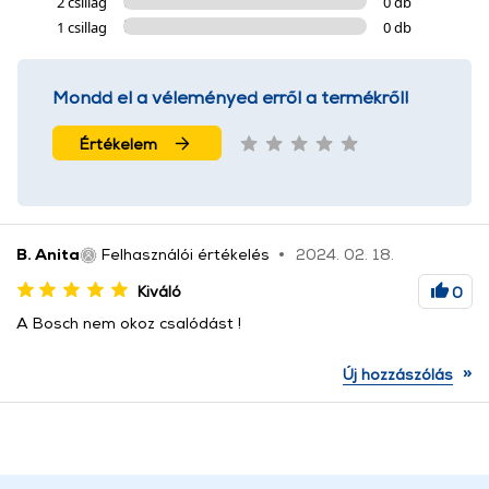
2 csillag
0 db
1 csillag
0 db
Mondd el a véleményed erről a termékről!
Értékelem
B. Anita
Felhasználói értékelés
2024. 02. 18.
Kiváló
0
A Bosch nem okoz csalódást !
»
Új hozzászólás