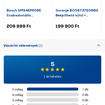
Bosch SMS4EMI06E
Gorenje BOS6737E06BG
Szabadonálló
Beépíthető sütő +
mosogatógép
GI6401BSC indukciós
főzőlap szett
209 999 Ft
199 900 Ft
Vásárlói vélemények
(1)
5
1 értékelés
5 csillag
1 db
4 csillag
0 db
3 csillag
0 db