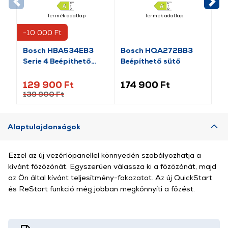
Termék adatlap
Termék adatlap
-10 000 Ft
-5
Bosch HBA534EB3
Bosch HQA272BB3
Bo
Serie 4 Beépíthető
Beépíthető sütő
Be
sütő, fekete
129 900 Ft
174 900 Ft
18
139 900 Ft
18
Alaptulajdonságok
Ezzel az új vezérlőpanellel könnyedén szabályozhatja a
kívánt főzőzónát. Egyszerűen válassza ki a főzőzónát, majd
az Ön által kívánt teljesítmény-fokozatot. Az új QuickStart
és ReStart funkció még jobban megkönnyíti a főzést.