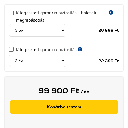
Kiterjesztett garancia biztosítás + baleseti
meghibásodás
Jótá
26 999 Ft
idős
címk
Kiterjesztett garancia biztosítás
Jótá
22 399 Ft
idős
címk
99 900 Ft
/ db
Kosárba teszem