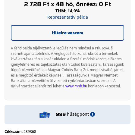
2 728 Ft x 48 hó, önrész: 0 Ft
THM: 14,9%
Reprezentatív példa
Hitelre veszem
A fenti példa tájékoztató jellegű és nem minősül a Ptk. 6:64. §
szerinti ajánlattételnek. A végleges hitelkonstrukciót a termékek
kiválasztása után a kosár oldalon a fizetési módok között, előzetes
igényfelmérés és tájékoztatás után tudod kiválasztani. Társaságunk
függő közvetítőként a Magyar Cofidis Bank Zrt. megbízásából jár el,
és a megbízó érdekeit képviseli. Társaságunk a Magyar Nemzeti
Bank által a közvetítőkről vezetett nyilvántartásban szerepel. A
nyilvántartást ellenőrizni lehet a
www.mnb.hu
honlapon keresztül.
hűségpont
999
Cikkszám:
289368