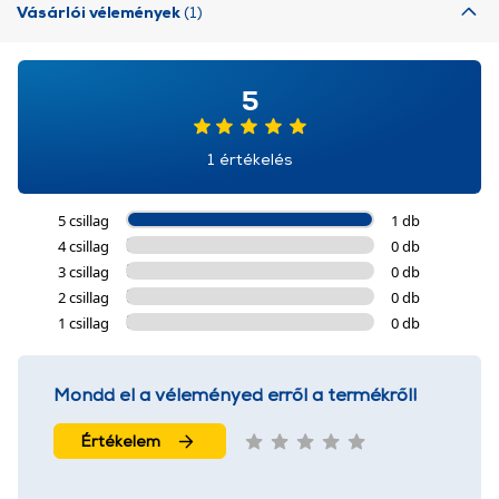
Vásárlói vélemények
(1)
5
1 értékelés
5 csillag
1 db
4 csillag
0 db
3 csillag
0 db
2 csillag
0 db
1 csillag
0 db
Mondd el a véleményed erről a termékről!
Értékelem