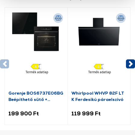
szolgáltatásaink biztosításához szükségesek. Az oldal
használatával Ön elfogadja a cookie-k használatát.
További információk:
ÁSZF
és
Adatvédelem
Termék adatlap
Termék adatlap
Gorenje BOS6737E06BG
Whirlpool WHVP 82F LT
Beépíthető sütő +
K Ferdesíkú páraelszívó
GI6401BSC indukciós
főzőlap szett
199 900 Ft
119 999 Ft