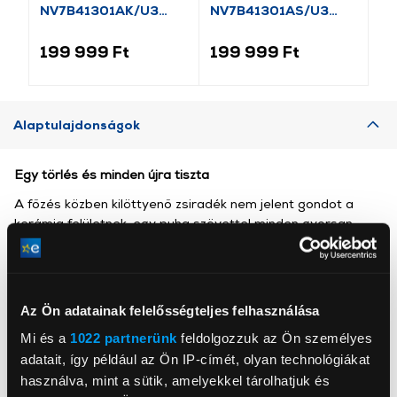
NV7B41301AK/U3
NV7B41301AS/U3
NV
Beépíthető sütő
Beépíthető sütő
Be
199 999 Ft
199 999 Ft
11
Alaptulajdonságok
Egy törlés és minden újra tiszta
A főzés közben kilöttyenő zsiradék nem jelent gondot a
kerámia felületnek, egy puha szövettel minden gyorsan
letörölhető. A főző zónákon kívül a kerámia felület nem
melegszik annyira fel, hogy a foltok odaégnének.
Az Ön adatainak felelősségteljes felhasználása
Mi és a
1022 partnerünk
feldolgozzuk az Ön személyes
adatait, így például az Ön IP-címét, olyan technológiákat
használva, mint a sütik, amelyekkel tárolhatjuk és
Samsung Electronics Magyar Zrt.