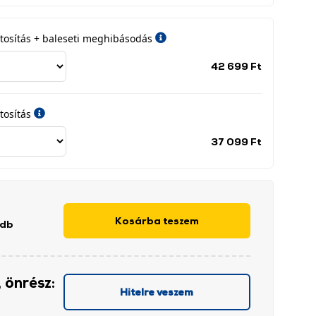
iztosítás + baleseti meghibásodás
Jótállási
42 699 Ft
időszak
címke
tosítás
Jótállási
37 099 Ft
időszak
címke
Kosárba teszem
 db
 önrész:
Hitelre veszem