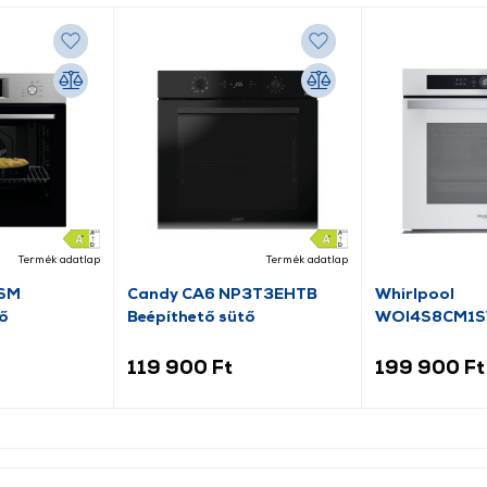
Termék adatlap
Termék adatlap
SM
Candy CA6 NP3T3EHTB
Whirlpool
tő
Beépíthető sütő
WOI4S8CM1
Beépíthető sü
119 900 Ft
199 900 Ft