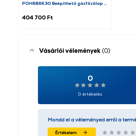
POH6B6K30 Beépíthető gázfőzőlap +
BFL554MB0 Beépíthető mikrohullámú
sütő
404 700 Ft
Vásárlói vélemények
(0)
0
0 értékelés
Mondd el a véleményed erről a termé
Értékelem