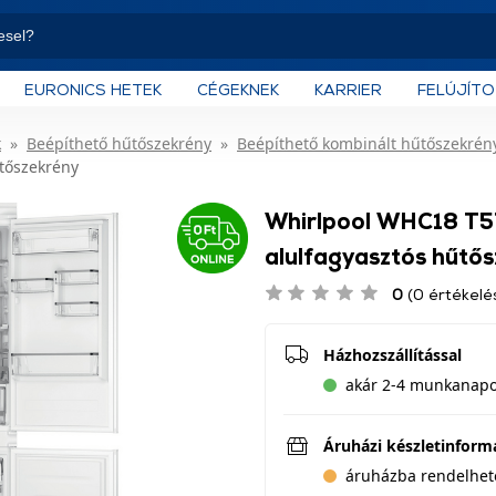
EURONICS HETEK
CÉGEKNEK
KARRIER
FELÚJÍT
k
Beépíthető hűtőszekrény
Beépíthető kombinált hűtőszekrén
tőszekrény
Whirlpool WHC18 T5
alulfagyasztós hűtő
0
(0 értékelé
Házhozszállítással
akár 2-4 munkanapo
Áruházi készletinform
áruházba rendelhet