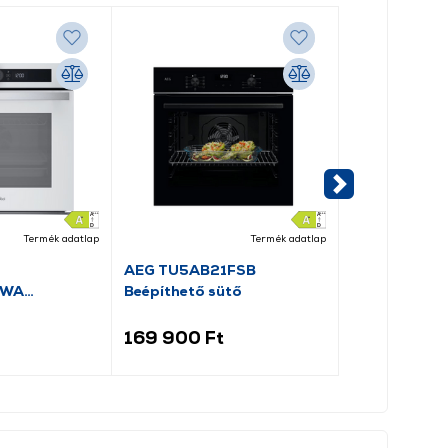
Termék adatlap
Termék adatlap
AEG TU5AB21FSB
Gorenje BOS
SWA
Beépíthető sütő
Beépíthető s
tő, fehér
169 900 Ft
121 900 Ft