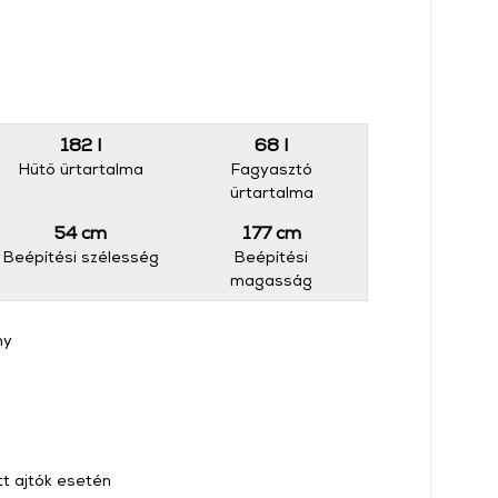
182 l
68 l
Hűtő űrtartalma
Fagyasztó
űrtartalma
54 cm
177 cm
Beépítési szélesség
Beépítési
magasság
ny
tt ajtók esetén