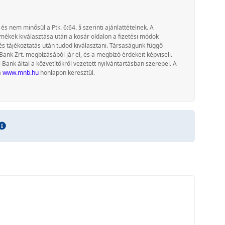
 és nem minősül a Ptk. 6:64. § szerinti ajánlattételnek. A
rmékek kiválasztása után a kosár oldalon a fizetési módok
és tájékoztatás után tudod kiválasztani. Társaságunk függő
Bank Zrt. megbízásából jár el, és a megbízó érdekeit képviseli.
nk által a közvetítőkről vezetett nyilvántartásban szerepel. A
a
www.mnb.hu
honlapon keresztül.