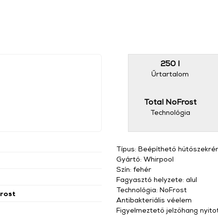
250 l
Űrtartalom
Total NoFrost
Technológia
Típus: Beépíthető hűtőszekré
Gyártó: Whirpool
Szín: fehér
Fagyasztó helyzete: alul
Technológia: NoFrost
rost
Antibakteriális véelem
Figyelmeztető jelzőhang nyito