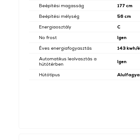
Beépítési magasság
177 cm
Beépítési mélység
56 cm
Energiaosztály
C
No frost
Igen
Éves energiafogyasztás
143 kwh/é
Automatikus leolvasztás a
Igen
hűtőtérben
Hűtőtípus
Alulfagya