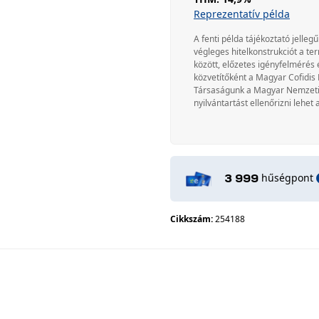
Reprezentatív példa
A fenti példa tájékoztató jellegű
végleges hitelkonstrukciót a te
között, előzetes igényfelmérés 
közvetítőként a Magyar Cofidis 
Társaságunk a Magyar Nemzeti Ba
nyilvántartást ellenőrizni lehet 
hűségpont
3 999
Cikkszám:
254188