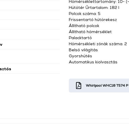
Hőmérséklettartomány: 10- (
Hűtőtér Űrtartalom: 182 l
Polcok száma: 5
Frissentartó hűtőrekesz
Állítható polcok
Állítható hőmérséklet
Palacktartó
Hőmérsékleti zónák száma: 2
v
Belső világítás
Gyorshűtés
Automatikus kiolvasztás
sztós
Whirlpool WHC18 T574 P 