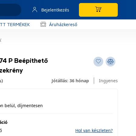
Bejelentkezés
Áruházkereső
OTT TERMÉKEK
y
74 P Beépíthető
szekrény
Jótállás: 36 hónap
Ingyenes
s)
n belül, díjmentesen
áció
ő
Hol van készleten?