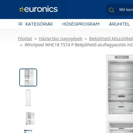
KATEGÓRIÁK
HŰSÉGPROGRAM
ÁRUHITEL
Főoldal
Háztartási nagygépek
Beépíthető készüléke
Whirlpool WHC18 T574 P Beépíthető alulfagyasztós hű