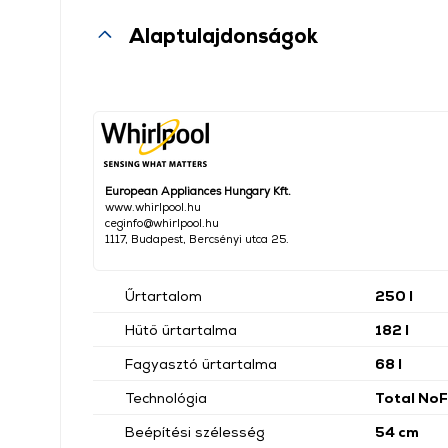
Alaptulajdonságok
European Appliances Hungary Kft.
www.whirlpool.hu
ceginfo@whirlpool.hu
1117, Budapest, Bercsényi utca 25.
Űrtartalom
250 l
Hűtő űrtartalma
182 l
Fagyasztó űrtartalma
68 l
Technológia
Total NoF
Beépítési szélesség
54 cm