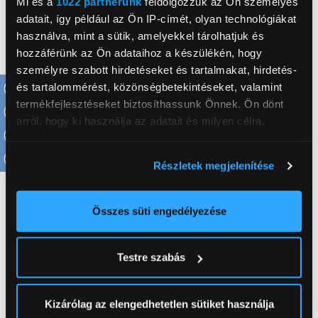
Mi és a
1022 partnerünk
feldolgozzuk az Ön személyes
adatait, így például az Ön IP-címét, olyan technológiákat
Electrolux EOC6H76X használati útmutató
használva, mint a sütik, amelyekkel tárolhatjuk és
hozzáférünk az Ön adataihoz a készülékén, hogy
személyre szabott hirdetéseket és tartalmakat, hirdetés-
és tartalommérést, közönségbetekintéseket, valamint
termékfejlesztéseket biztosíthassunk Önnek. Ön dönt
arról, hogy ki használja az adatait és milyen célra.
Electrolux Lehel Kft.
Ha engedélyezi, a következőt is meg szeretnénk tenni:
www.electrolux.hu
Részletek megjelenítése
1133, Budapest, Váci út 80.
Információgyűjtés az Ön földrajzi
elhelyezkedéséről pár méteres pontossággal
Az Ön készülékén beazonosítása annak konkrét
Teljesítmény
3 390 W
Összes süti engedélyezése
tulajdonságainak (ujjlenyomat) aktív ellenőrzésével
Tisztíthatóság
AquaClean
Tudjon meg többet személyes adatainak feldolgozási
Testre szabás
Sütő kapacitás
72 l
módjairól és adja meg preferenciáit a
Részletek
pontban
. Bármikor módosíthatja vagy visszavonhatja a
Digitális kijelző
Igen
Sütinyilatkozathoz való hozzájárulását.
Kizárólag az elengedhetetlen sütiket használja
Energiaosztály
A+