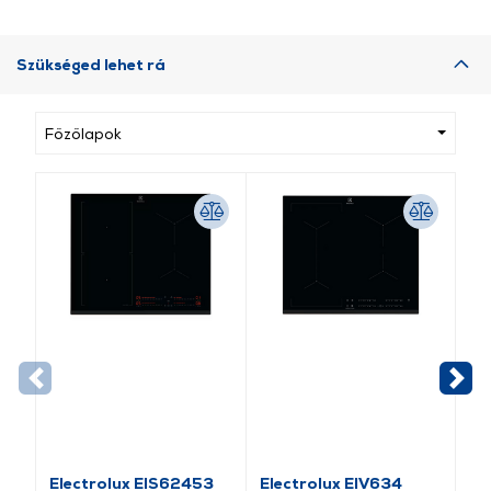
Szükséged lehet rá
Főzőlapok
Electrolux EIS62453
Electrolux EIV634
El