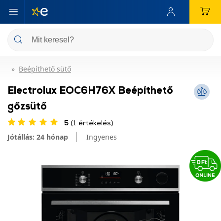
Beépíthető sütő
Electrolux EOC6H76X Beépíthető
gőzsütő
5
(1 értékelés)
Jótállás: 24 hónap
Ingyenes