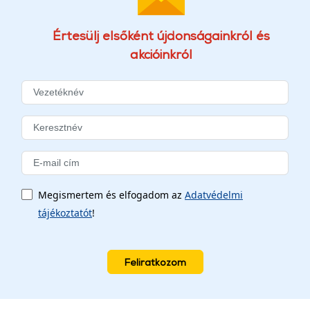
Értesülj elsőként újdonságainkról és
akcióinkról
Megismertem és elfogadom az
Adatvédelmi
tájékoztatót
!
Feliratkozom