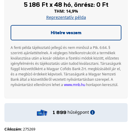
5 186 Ft x 48 hó, önrész: 0 Ft
THM: 14,9%
Reprezentatív példa
Hitelre veszem
A fenti példa tájékoztató jellegű és nem minősül a Ptk. 6:64. §
szerinti ajánlattételnek. A végleges hitelkonstrukciót a termékek
kiválasztása után a kosár oldalon a fizetési módok között, előzetes
igényfelmérés és tájékoztatás után tudod kiválasztani. Társaságunk
függő közvetítőként a Magyar Cofidis Bank Zrt. megbízásából jár el,
és a megbízó érdekeit képviseli. Társaságunk a Magyar Nemzeti
Bank által a közvetítőkről vezetett nyilvántartásban szerepel. A
nyilvántartást ellenőrizni lehet a
www.mnb.hu
honlapon keresztül.
hűségpont
1 899
Cikkszám:
275269