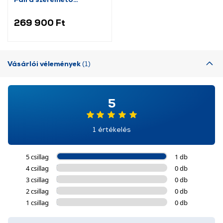
páraelszívó
269 900 Ft
Vásárlói vélemények
(1)
5
1 értékelés
5 csillag
1 db
4 csillag
0 db
3 csillag
0 db
2 csillag
0 db
1 csillag
0 db