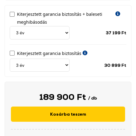
Kiterjesztett garancia biztosítás + baleseti
meghibásodás
Jótá
37 199 Ft
idős
címk
Kiterjesztett garancia biztosítás
Jótá
30 899 Ft
idős
címk
189 900 Ft
/ db
Kosárba teszem