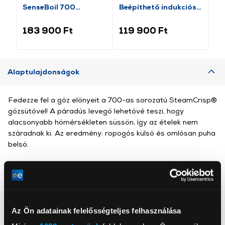
SenseBoil 700
Beépíthető indukciós
Be
Beépíthető indukciós
főzőlap
fő
főzőlap
183 900 Ft
119 900 Ft
12
Alaptulajdonságok
Fedezze fel a gőz előnyeit a 700-as sorozatú SteamCrisp®
gőzsütővel! A páradús levegő lehetővé teszi, hogy
alacsonyabb hőmérsékleten süssön, így az ételek nem
száradnak ki. Az eredmény: ropogós külső és omlósan puha
belső.
Energiacímke
Az Ön adatainak felelősségteljes felhasználása
Termékinformációs adatlap